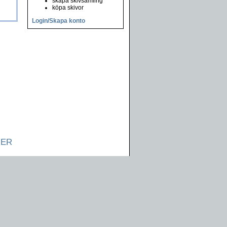
skapa skivsamling
köpa skivor
Login/Skapa konto
NER