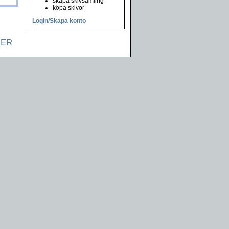
skapa skivsamling
köpa skivor
Login/Skapa konto
NER