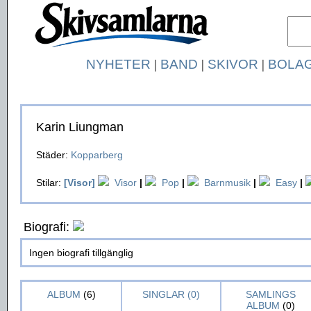
NYHETER
|
BAND
|
SKIVOR
|
BOLA
Karin Liungman
Städer:
Kopparberg
Stilar:
[Visor]
Visor
|
Pop
|
Barnmusik
|
Easy
|
Biografi:
Ingen biografi tillgänglig
ALBUM
(6)
SINGLAR (0)
SAMLINGS
ALBUM
(0)