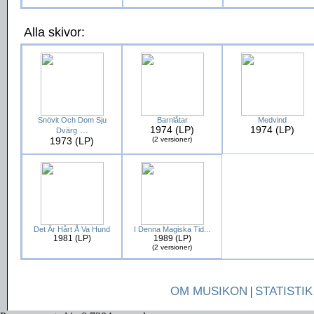
Alla skivor:
Snövit Och Dom Sju
Barnlåtar
Medvind
...
1974 (LP)
1974 (LP)
Dvärg
1973 (LP)
(2 versioner)
Det Är Hårt Å Va Hund
I Denna Magiska Tid...
1981 (LP)
1989 (LP)
(2 versioner)
OM MUSIKON
|
STATISTIK