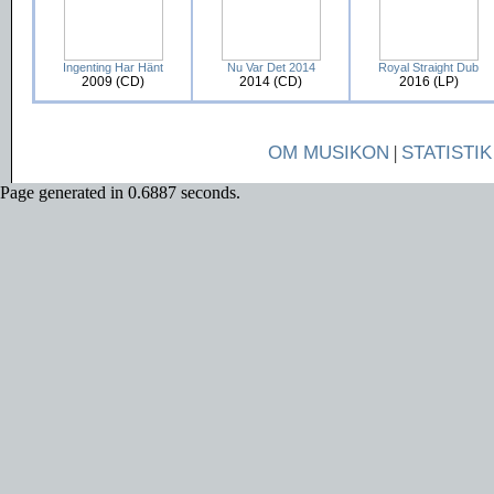
Ingenting Har Hänt
Nu Var Det 2014
Royal Straight Dub
2009 (CD)
2014 (CD)
2016 (LP)
OM MUSIKON
|
STATISTIK
Page generated in 0.6887 seconds.