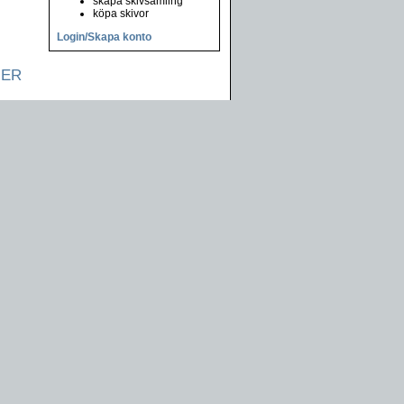
skapa skivsamling
köpa skivor
Login/Skapa konto
NER