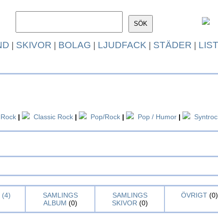
ND
|
SKIVOR
|
BOLAG
|
LJUDFACK
|
STÄDER
|
LIS
Rock
|
Classic Rock
|
Pop/Rock
|
Pop / Humor
|
Syntroc
(4)
SAMLINGS
SAMLINGS
ÖVRIGT
(0)
ALBUM
(0)
SKIVOR
(0)