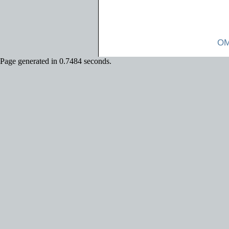
OM
Page generated in 0.7484 seconds.