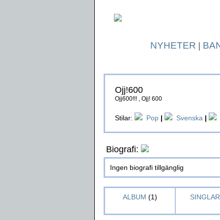
NYHETER
|
BA
Ojj!600
Ojj600!!! , Ojj! 600
Stilar:
Pop
|
Svenska
|
Biografi:
Ingen biografi tillgänglig
ALBUM
(1)
SINGLAR 