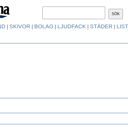
ND
|
SKIVOR
|
BOLAG
|
LJUDFACK
|
STÄDER
|
LIS