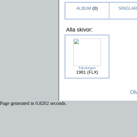
ALBUM
(0)
SINGLAR 
Alla skivor:
Färskingen
1981 (FLX)
OM
Page generated in 0.8202 seconds.