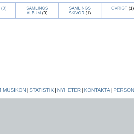
(0)
SAMLINGS
SAMLINGS
ÖVRIGT
(1)
ALBUM
(0)
SKIVOR
(1)
 MUSIKON
|
STATISTIK
|
NYHETER
|
KONTAKTA
|
PERSO