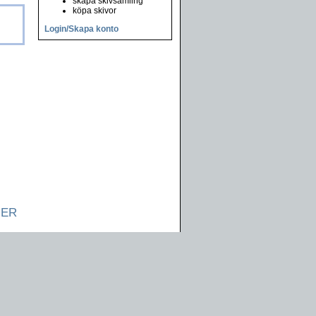
skapa skivsamling
köpa skivor
Login/Skapa konto
NER