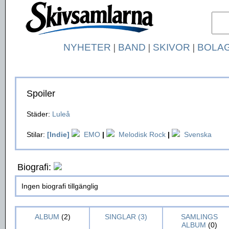
NYHETER
|
BAND
|
SKIVOR
|
BOLA
Spoiler
Städer:
Luleå
Stilar:
[Indie]
EMO
|
Melodisk Rock
|
Svenska
Biografi:
Ingen biografi tillgänglig
ALBUM
(2)
SINGLAR (3)
SAMLINGS
ALBUM
(0)