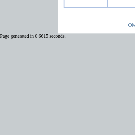
OM
Page generated in 0.6615 seconds.