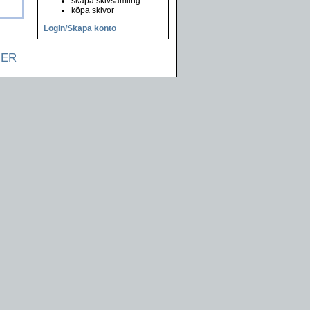
skapa skivsamling
köpa skivor
Login/Skapa konto
NER