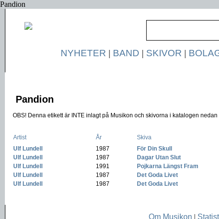
Pandion
NYHETER
|
BAND
|
SKIVOR
|
BOLA
Pandion
OBS! Denna etikett är INTE inlagt på Musikon och skivorna i katalogen nedan ä
Artist
År
Skiva
Ulf Lundell
-
1987
-
För Din Skull
Ulf Lundell
-
1987
-
Dagar Utan Slut
Ulf Lundell
-
1991
-
Pojkarna Längst Fram
Ulf Lundell
-
1987
-
Det Goda Livet
Ulf Lundell
-
1987
-
Det Goda Livet
Om Musikon
|
Statist