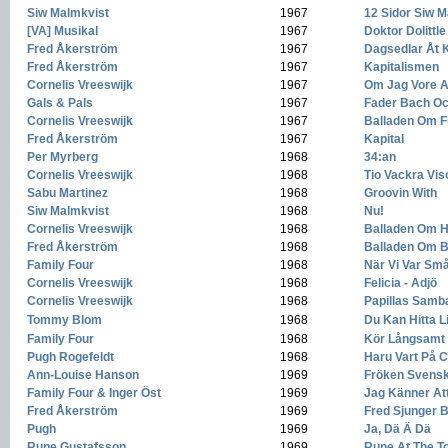
Siw Malmkvist
-
1967
-
12 Sidor Siw M
[VA] Musikal
-
1967
-
Doktor Dolittle
Fred Åkerström
-
1967
-
Dagsedlar Åt 
Fred Åkerström
-
1967
-
Kapitalismen
Cornelis Vreeswijk
-
1967
-
Om Jag Vore A
Gals & Pals
-
1967
-
Fader Bach O
Cornelis Vreeswijk
-
1967
-
Balladen Om F
Fred Åkerström
-
1967
-
Kapital
Per Myrberg
-
1968
-
34:an
Cornelis Vreeswijk
-
1968
-
Tio Vackra Vis
Sabu Martinez
-
1968
-
Groovin With
Siw Malmkvist
-
1968
-
Nu!
Cornelis Vreeswijk
-
1968
-
Balladen Om H
Fred Åkerström
-
1968
-
Balladen Om 
Family Four
-
1968
-
När Vi Var Sm
Cornelis Vreeswijk
-
1968
-
Felicia - Adjö
Cornelis Vreeswijk
-
1968
-
Papillas Samb
Tommy Blom
-
1968
-
Du Kan Hitta L
Family Four
-
1968
-
Kör Långsamt
Pugh Rogefeldt
-
1968
-
Haru Vart På C
Ann-Louise Hanson
-
1969
-
Fröken Svens
Family Four & Inger Öst
-
1969
-
Jag Känner At
Fred Åkerström
-
1969
-
Fred Sjunger 
Pugh
-
1969
-
Ja, Dä Ä Dä
Rune Gustafsson
-
1969
-
Rune At The T