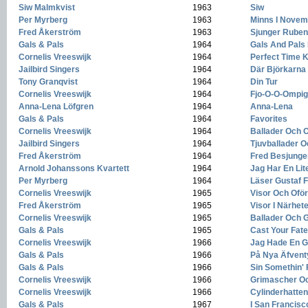
Siw Malmkvist
-
1963
-
Siw
Per Myrberg
-
1963
-
Minns I Novem
Fred Åkerström
-
1963
-
Sjunger Ruben
Gals & Pals
-
1964
-
Gals And Pals
Cornelis Vreeswijk
-
1964
-
Perfect Time Ki
Jailbird Singers
-
1964
-
Där Björkarna
Tony Granqvist
-
1964
-
Din Tur
Cornelis Vreeswijk
-
1964
-
Fjo-O-O-Ompi
Anna-Lena Löfgren
-
1964
-
Anna-Lena
Gals & Pals
-
1964
-
Favorites
Cornelis Vreeswijk
-
1964
-
Ballader Och 
Jailbird Singers
-
1964
-
Tjuvballader O
Fred Åkerström
-
1964
-
Fred Besjunger
Arnold Johanssons Kvartett
-
1964
-
Jag Har En Lit
Per Myrberg
-
1964
-
Läser Gustaf F
Cornelis Vreeswijk
-
1965
-
Visor Och Ofö
Fred Åkerström
-
1965
-
Visor I Närhet
Cornelis Vreeswijk
-
1965
-
Ballader Och 
Gals & Pals
-
1965
-
Cast Your Fate
Cornelis Vreeswijk
-
1966
-
Jag Hade En G
Gals & Pals
-
1966
-
På Nya Äfvent
Gals & Pals
-
1966
-
Sin Somethin'
Cornelis Vreeswijk
-
1966
-
Grimascher O
Cornelis Vreeswijk
-
1966
-
Cylinderhatten
Gals & Pals
-
1967
-
I San Francisc