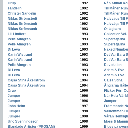
Orup
-
1992
-
Nån Annan Ko
sandelin
-
1992
-
Till Månen Run
Christer Sandelin
-
1992
-
Till Månen Run
Niklas Strömstedt
-
1992
-
Halvvägs Till 
Niklas Strömstedt
-
1992
-
Halvvägs Till 
Niklas Strömstedt
-
1993
-
Oslagbara
Lill Lindfors
-
1993
-
Collection Vol.
Pelle Almgren
-
1993
-
Superstjärna
Pelle Almgren
-
1993
-
Superstjärna
Di Leva
-
1993
-
Naked Number
Karin Wistrand
-
1993
-
Det Var Bara S
Karin Wistrand
-
1993
-
Det Var Bara S
Pelle Almgren
-
1993
-
Revolution
Di Leva
-
1993
-
Adam & Eve
Di Leva
-
1993
-
Adam & Eve
Cajsa Stina Åkerström
-
1994
-
Cajsa Stina
Cajsa Stina Åkerström
-
1994
-
Änglarna Håll
Orup
-
1996
-
Flickor Förr O
Jumper
-
1996
-
När Hela Värld
Jumper
-
1996
-
Jumper
John Holm
-
1997
-
Främmande Na
Jumper
-
1998
-
Välkommen Hi
Jumper
-
1998
-
Våran Hemligh
Uno Svenningsson
-
1998
-
Möss & Männi
Blandade Artister (PROSAM)
-
1999
-
Blues på sven