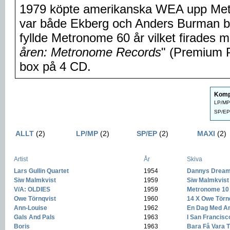
1979 köpte amerikanska WEA upp Metr
var både Ekberg och Anders Burman bo
fyllde Metronome 60 år vilket firades 
åren: Metronome Records
" (Premium 
box på 4 CD.
Komp
LP/MP 
SP/EP 
ALLT
(2)
LP/MP
(2)
SP/EP
(2)
MAXI
(2)
Artist
År
Skiva
Lars Gullin Quartet
-
1954
-
Dannys Drea
Siw Malmkvist
-
1959
-
Siw Malmkvist
V/A: OLDIES
-
1959
-
Metronome 10 
Owe Törnqvist
-
1960
-
14 X Owe Törn
Ann-Louise
-
1962
-
En Dag Med A
Gals And Pals
-
1963
-
I San Francisc
Boris
-
1963
-
Bara Få Vara 