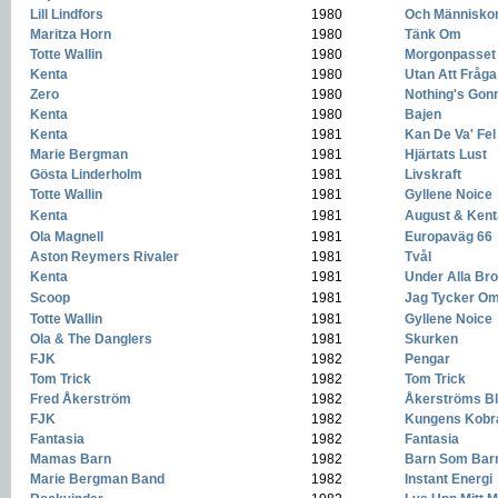
Lill Lindfors
-
1980
-
Och Människor
Maritza Horn
-
1980
-
Tänk Om
Totte Wallin
-
1980
-
Morgonpasset
Kenta
-
1980
-
Utan Att Fråga
Zero
-
1980
-
Nothing's Gon
Kenta
-
1980
-
Bajen
Kenta
-
1981
-
Kan De Va' Fe
Marie Bergman
-
1981
-
Hjärtats Lust
Gösta Linderholm
-
1981
-
Livskraft
Totte Wallin
-
1981
-
Gyllene Noice
Kenta
-
1981
-
August & Kent
Ola Magnell
-
1981
-
Europaväg 66
Aston Reymers Rivaler
-
1981
-
Tvål
Kenta
-
1981
-
Under Alla Bro
Scoop
-
1981
-
Jag Tycker Om
Totte Wallin
-
1981
-
Gyllene Noice
Ola & The Danglers
-
1981
-
Skurken
FJK
-
1982
-
Pengar
Tom Trick
-
1982
-
Tom Trick
Fred Åkerström
-
1982
-
Åkerströms Bl
FJK
-
1982
-
Kungens Kobr
Fantasia
-
1982
-
Fantasia
Mamas Barn
-
1982
-
Barn Som Bar
Marie Bergman Band
-
1982
-
Instant Energi