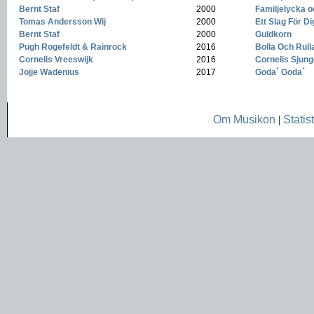
Bernt Staf
-
2000
-
Familjelycka o
Tomas Andersson Wij
-
2000
-
Ett Slag För Di
Bernt Staf
-
2000
-
Guldkorn
Pugh Rogefeldt & Rainrock
-
2016
-
Bolla Och Rull
Cornelis Vreeswijk
-
2016
-
Cornelis Sjung
Jojje Wadenius
-
2017
-
Goda´ Goda´
Om Musikon
|
Statist