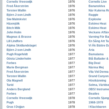
Cornelis Vreeswijk
-
1976
-
Cornelis Live
Fred Åkerström
-
1976
-
Bananskiva
Torsten Wallin
-
1976
-
När Kulorna Ru
Björn J:son Lindh
-
1976
-
Raggie
Siw Malmkvist
-
1976
-
Explosiw
Häxmjölk
-
1976
-
Eskimo Heat
Bitch Milk
-
1976
-
Eskimo Heat
John Holm
-
1976
-
Veckans Affär
Magnus & Brasse
-
1976
-
Varning För Ba
Lill Lindfors
-
1976
-
En Sång Att T
Alpina Skidlandslaget
-
1976
-
Vi Åk Bättre D
Björn J:son Lindh
-
1976
-
Aria
Pugh Rogefeldt
-
1977
-
Bamalama
Gösta Linderholm
-
1977
-
Blå Ballader 
Forbes
-
1977
-
Big Deal
Marie Bergman
-
1977
-
Närma Mej
Fred Åkerström
-
1977
-
Vila Vid Denna
Torsten Wallin
-
1977
-
Grand Canyon
Ola Magnell
-
1977
-
Höstkänning
Turid
-
1977
-
Selma, Världs
Anders Berglund
-
1977
-
OBS! Instrume
Forbes
-
1977
-
Beatles
Cornelis Vreeswijk
-
1978
-
Cornelis Sjung
Pugh
-
1978
-
1968-1978
Grus I Dojjan
-
1978
-
I Klackbaren