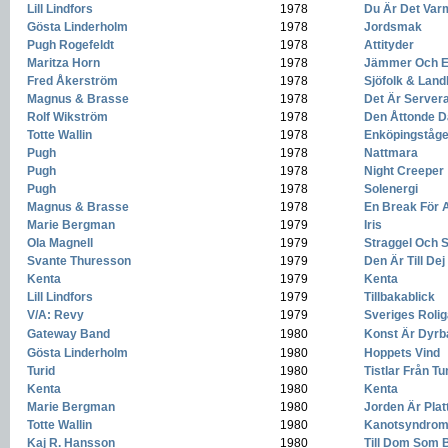
Lill Lindfors
-
1978
-
Du Är Det Var
Gösta Linderholm
-
1978
-
Jordsmak
Pugh Rogefeldt
-
1978
-
Attityder
Maritza Horn
-
1978
-
Jämmer Och E
Fred Åkerström
-
1978
-
Sjöfolk & Lan
Magnus & Brasse
-
1978
-
Det Är Servera
Rolf Wikström
-
1978
-
Den Åttonde 
Totte Wallin
-
1978
-
Enköpingståge
Pugh
-
1978
-
Nattmara
Pugh
-
1978
-
Night Creeper
Pugh
-
1978
-
Solenergi
Magnus & Brasse
-
1978
-
En Break För 
Marie Bergman
-
1979
-
Iris
Ola Magnell
-
1979
-
Straggel Och S
Svante Thuresson
-
1979
-
Den Är Till Dej
Kenta
-
1979
-
Kenta
Lill Lindfors
-
1979
-
Tillbakablick
V/A: Revy
-
1979
-
Sveriges Rolig
Gateway Band
-
1980
-
Konst Är Dyrb
Gösta Linderholm
-
1980
-
Hoppets Vind
Turid
-
1980
-
Tistlar Från T
Kenta
-
1980
-
Kenta
Marie Bergman
-
1980
-
Jorden Är Plat
Totte Wallin
-
1980
-
Kanotsyndrom
Kaj R. Hansson
-
1980
-
Till Dom Som 