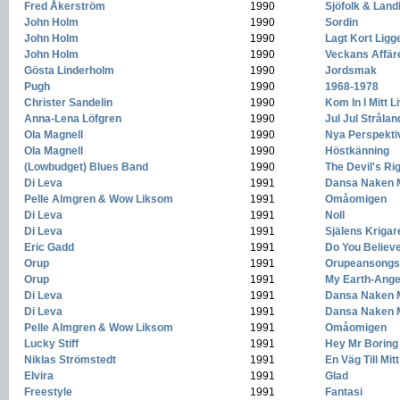
Fred Åkerström
-
1990
-
Sjöfolk & Lan
John Holm
-
1990
-
Sordin
John Holm
-
1990
-
Lagt Kort Ligg
John Holm
-
1990
-
Veckans Affär
Gösta Linderholm
-
1990
-
Jordsmak
Pugh
-
1990
-
1968-1978
Christer Sandelin
-
1990
-
Kom In I Mitt L
Anna-Lena Löfgren
-
1990
-
Jul Jul Strålan
Ola Magnell
-
1990
-
Nya Perspekti
Ola Magnell
-
1990
-
Höstkänning
(Lowbudget) Blues Band
-
1990
-
The Devil's Ri
Di Leva
-
1991
-
Dansa Naken 
Pelle Almgren & Wow Liksom
-
1991
-
Omåomigen
Di Leva
-
1991
-
Noll
Di Leva
-
1991
-
Själens Krigar
Eric Gadd
-
1991
-
Do You Believe
Orup
-
1991
-
Orupeansongs
Orup
-
1991
-
My Earth-Ange
Di Leva
-
1991
-
Dansa Naken 
Di Leva
-
1991
-
Dansa Naken 
Pelle Almgren & Wow Liksom
-
1991
-
Omåomigen
Lucky Stiff
-
1991
-
Hey Mr Boring
Niklas Strömstedt
-
1991
-
En Väg Till Mit
Elvira
-
1991
-
Glad
Freestyle
-
1991
-
Fantasi