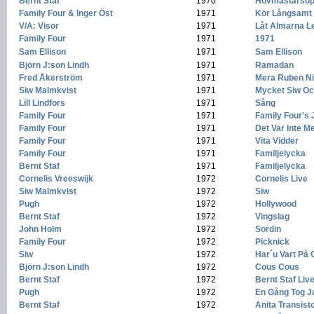
Bernt Staf
-
1970
-
Hovmästarso
Family Four & Inger Öst
-
1971
-
Kör Långsamt
V/A: Visor
-
1971
-
Låt Almarna L
Family Four
-
1971
-
1971
Sam Ellison
-
1971
-
Sam Ellison
Björn J:son Lindh
-
1971
-
Ramadan
Fred Åkerström
-
1971
-
Mera Ruben Ni
Siw Malmkvist
-
1971
-
Mycket Siw Oc
Lill Lindfors
-
1971
-
Sång
Family Four
-
1971
-
Family Four's 
Family Four
-
1971
-
Det Var Inte M
Family Four
-
1971
-
Vita Vidder
Family Four
-
1971
-
Familjelycka
Bernt Staf
-
1971
-
Familjelycka
Cornelis Vreeswijk
-
1972
-
Cornelis Live
Siw Malmkvist
-
1972
-
Siw
Pugh
-
1972
-
Hollywood
Bernt Staf
-
1972
-
Vingslag
John Holm
-
1972
-
Sordin
Family Four
-
1972
-
Picknick
Siw
-
1972
-
Har´u Vart På 
Björn J:son Lindh
-
1972
-
Cous Cous
Bernt Staf
-
1972
-
Bernt Staf Liv
Pugh
-
1972
-
En Gång Tog J
Bernt Staf
-
1972
-
Anita Transist