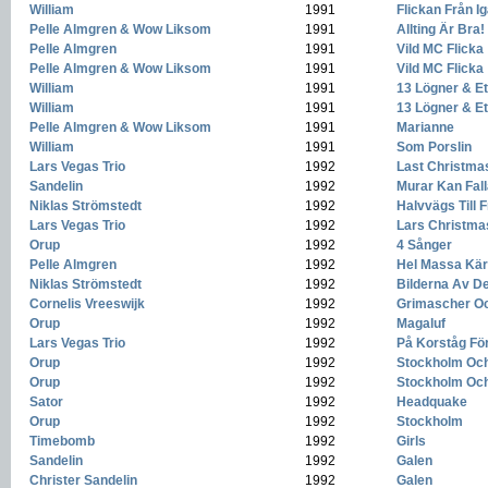
William
-
1991
-
Flickan Från Ig
Pelle Almgren & Wow Liksom
-
1991
-
Allting Är Bra!
Pelle Almgren
-
1991
-
Vild MC Flicka
Pelle Almgren & Wow Liksom
-
1991
-
Vild MC Flicka
William
-
1991
-
13 Lögner & E
William
-
1991
-
13 Lögner & E
Pelle Almgren & Wow Liksom
-
1991
-
Marianne
William
-
1991
-
Som Porslin
Lars Vegas Trio
-
1992
-
Last Christma
Sandelin
-
1992
-
Murar Kan Fall
Niklas Strömstedt
-
1992
-
Halvvägs Till 
Lars Vegas Trio
-
1992
-
Lars Christma
Orup
-
1992
-
4 Sånger
Pelle Almgren
-
1992
-
Hel Massa Kär
Niklas Strömstedt
-
1992
-
Bilderna Av De
Cornelis Vreeswijk
-
1992
-
Grimascher O
Orup
-
1992
-
Magaluf
Lars Vegas Trio
-
1992
-
På Korståg Fö
Orup
-
1992
-
Stockholm Och
Orup
-
1992
-
Stockholm Och
Sator
-
1992
-
Headquake
Orup
-
1992
-
Stockholm
Timebomb
-
1992
-
Girls
Sandelin
-
1992
-
Galen
Christer Sandelin
-
1992
-
Galen