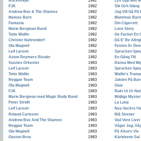
Rockvindar
-
1982
-
Lys Upp Mitt 
FJK
-
1982
-
Slit Och Släng
Andrew Box & The Shames
-
1982
-
Jag Vill Gå På
Mamas Barn
-
1982
-
Mammas Barn
Fantasia
-
1982
-
Din Cigarrett
Marie Bergman Band
-
1982
-
Love Story
Totte Wallin
-
1982
-
Ge Facket En 
Christer Nahrendorf
-
1982
-
Då E' Re Allrig
Ola Magnell
-
1982
-
Festen Är Öve
Leif Larson
-
1982
-
Sprucken Spe
Aston Reymers Rivaler
-
1982
-
En Gång Till
Suzzies Orkester
-
1983
-
Dansa Med Mi
Leif Larson
-
1983
-
Sprucken Spe
Totte Wallin
-
1983
-
Wallin's Tramp
Reggae Team
-
1983
-
Jakten På Bar
Ola Magnell
-
1983
-
Gaia
FJK
-
1983
-
Rakt Ut Ur Nat
Marie Bergman med Magic Body Band
-
1983
-
Möjliga Myster
Peter Stridh
-
1983
-
La Luna
Leif Larson
-
1983
-
Nya Vackra Vä
Roland Carlsson
-
1983
-
Blå Sirener
Andrew Box And The Shames
-
1983
-
Vad Vore Live
Reggae Team
-
1983
-
Vågar Jag, Vå
Ola Magnell
-
1983
-
På Älvors Vis
Gaston Bros
-
1983
-
Kärlekens Sal