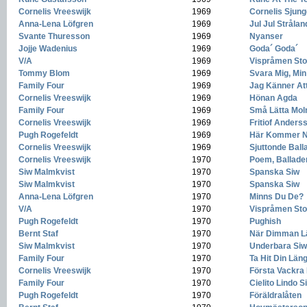
Cornelis Vreeswijk
-
1969
-
Cornelis Sjung
Anna-Lena Löfgren
-
1969
-
Jul Jul Strålan
Svante Thuresson
-
1969
-
Nyanser
Jojje Wadenius
-
1969
-
Goda´ Goda´
V/A
-
1969
-
Vispråmen Sto
Tommy Blom
-
1969
-
Svara Mig, Min
Family Four
-
1969
-
Jag Känner Att
Cornelis Vreeswijk
-
1969
-
Hönan Agda
Family Four
-
1969
-
Små Lätta Mol
Cornelis Vreeswijk
-
1969
-
Fritiof Ander
Pugh Rogefeldt
-
1969
-
Här Kommer N
Cornelis Vreeswijk
-
1969
-
Sjuttonde Ball
Cornelis Vreeswijk
-
1970
-
Poem, Ballader
Siw Malmkvist
-
1970
-
Spanska Siw
Siw Malmkvist
-
1970
-
Spanska Siw
Anna-Lena Löfgren
-
1970
-
Minns Du De?
V/A
-
1970
-
Vispråmen Sto
Pugh Rogefeldt
-
1970
-
Pughish
Bernt Staf
-
1970
-
När Dimman Lä
Siw Malmkvist
-
1970
-
Underbara Siw
Family Four
-
1970
-
Ta Hit Din Län
Cornelis Vreeswijk
-
1970
-
Första Vackra 
Family Four
-
1970
-
Cielito Lindo Si
Pugh Rogefeldt
-
1970
-
Föräldralåten