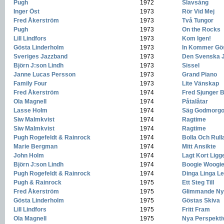
Pugh
-
1972
-
Slavsång
Inger Öst
-
1973
-
Rör Vid Mej
Fred Åkerström
-
1973
-
Två Tungor
Pugh
-
1973
-
On the Rocks
Lill Lindfors
-
1973
-
Kom Igen!
Gösta Linderholm
-
1973
-
In Kommer Gö
Sveriges Jazzband
-
1973
-
Den Svenska J
Björn J:son Lindh
-
1973
-
Sissel
Janne Lucas Persson
-
1973
-
Grand Piano
Family Four
-
1973
-
Lite Vänskap
Fred Åkerström
-
1974
-
Fred Sjunger 
Ola Magnell
-
1974
-
Påtalåtar
Lasse Holm
-
1974
-
Säg Godmorg
Siw Malmkvist
-
1974
-
Ragtime
Siw Malmkvist
-
1974
-
Ragtime
Pugh Rogefeldt & Rainrock
-
1974
-
Bolla Och Rull
Marie Bergman
-
1974
-
Mitt Ansikte
John Holm
-
1974
-
Lagt Kort Ligg
Björn J:son Lindh
-
1974
-
Boogie Woogi
Pugh Rogefeldt & Rainrock
-
1974
-
Dinga Linga L
Pugh & Rainrock
-
1975
-
Ett Steg Till
Fred Åkerström
-
1975
-
Glimmande N
Gösta Linderholm
-
1975
-
Göstas Skiva
Lill Lindfors
-
1975
-
Fritt Fram
Ola Magnell
-
1975
-
Nya Perspekti