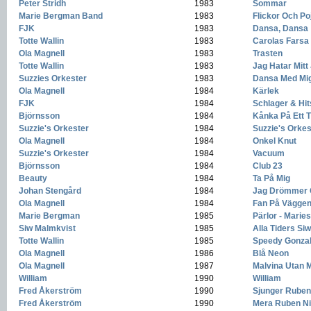
Peter Stridh
-
1983
-
Sommar
Marie Bergman Band
-
1983
-
Flickor Och Po
FJK
-
1983
-
Dansa, Dansa
Totte Wallin
-
1983
-
Carolas Farsa
Ola Magnell
-
1983
-
Trasten
Totte Wallin
-
1983
-
Jag Hatar Mitt
Suzzies Orkester
-
1983
-
Dansa Med Mi
Ola Magnell
-
1984
-
Kärlek
FJK
-
1984
-
Schlager & Hit
Björnsson
-
1984
-
Kånka På Ett 
Suzzie's Orkester
-
1984
-
Suzzie's Orkes
Ola Magnell
-
1984
-
Onkel Knut
Suzzie's Orkester
-
1984
-
Vacuum
Björnsson
-
1984
-
Club 23
Beauty
-
1984
-
Ta På Mig
Johan Stengård
-
1984
-
Jag Drömmer 
Ola Magnell
-
1984
-
Fan På Vägge
Marie Bergman
-
1985
-
Pärlor - Marie
Siw Malmkvist
-
1985
-
Alla Tiders Siw
Totte Wallin
-
1985
-
Speedy Gonza
Ola Magnell
-
1986
-
Blå Neon
Ola Magnell
-
1987
-
Malvina Utan 
William
-
1990
-
William
Fred Åkerström
-
1990
-
Sjunger Ruben
Fred Åkerström
-
1990
-
Mera Ruben Ni