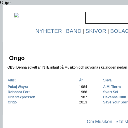
Origo
NYHETER
|
BAND
|
SKIVOR
|
BOLA
Origo
OBS! Denna etikett är INTE inlagt på Musikon och skivorna i katalogen nedan ä
Artist
År
Skiva
Pukaj Wayra
-
1984
-
A Mi Tierra
Rebecca Fors
-
1986
-
Svart Sol
Orientexpressen
-
1987
-
Havanna Club
Origo
-
2013
-
Save Your Sor
Om Musikon
|
Statist