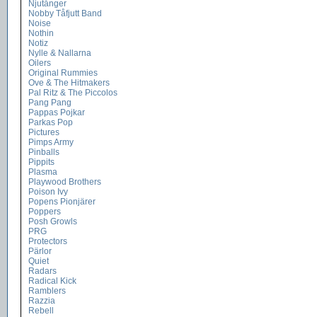
Njutånger
Nobby Tåfjutt Band
Noise
Nothin
Notiz
Nylle & Nallarna
Oilers
Original Rummies
Ove & The Hitmakers
Pal Ritz & The Piccolos
Pang Pang
Pappas Pojkar
Parkas Pop
Pictures
Pimps Army
Pinballs
Pippits
Plasma
Playwood Brothers
Poison Ivy
Popens Pionjärer
Poppers
Posh Growls
PRG
Protectors
Pärlor
Quiet
Radars
Radical Kick
Ramblers
Razzia
Rebell