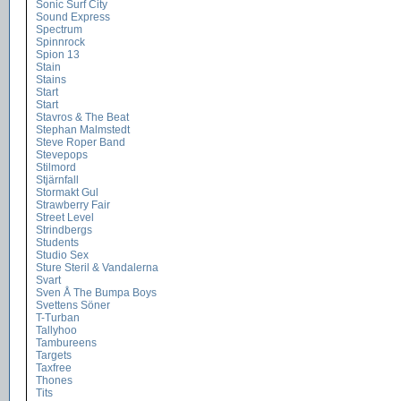
Sonic Surf City
Sound Express
Spectrum
Spinnrock
Spion 13
Stain
Stains
Start
Start
Stavros & The Beat
Stephan Malmstedt
Steve Roper Band
Stevepops
Stilmord
Stjärnfall
Stormakt Gul
Strawberry Fair
Street Level
Strindbergs
Students
Studio Sex
Sture Steril & Vandalerna
Svart
Sven Å The Bumpa Boys
Svettens Söner
T-Turban
Tallyhoo
Tambureens
Targets
Taxfree
Thones
Tits