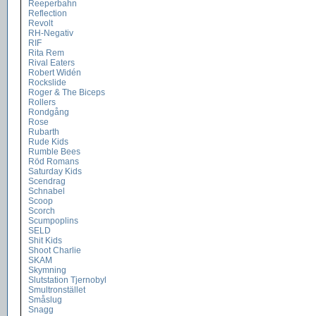
Reeperbahn
Reflection
Revolt
RH-Negativ
RIF
Rita Rem
Rival Eaters
Robert Widén
Rockslide
Roger & The Biceps
Rollers
Rondgång
Rose
Rubarth
Rude Kids
Rumble Bees
Röd Romans
Saturday Kids
Scendrag
Schnabel
Scoop
Scorch
Scumpoplins
SELD
Shit Kids
Shoot Charlie
SKAM
Skymning
Slutstation Tjernobyl
Smultronstället
Småslug
Snagg