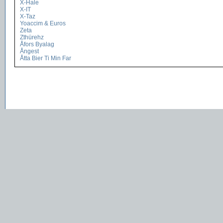
X-Hale
X-IT
X-Taz
Yoaccim & Euros
Zeta
Zthürehz
Åfors Byalag
Ångest
Åtta Bier Ti Min Far