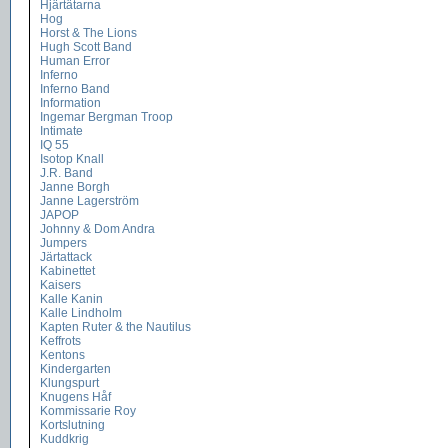
Hjärtätarna
Hog
Horst & The Lions
Hugh Scott Band
Human Error
Inferno
Inferno Band
Information
Ingemar Bergman Troop
Intimate
IQ 55
Isotop Knall
J.R. Band
Janne Borgh
Janne Lagerström
JAPOP
Johnny & Dom Andra
Jumpers
Järtattack
Kabinettet
Kaisers
Kalle Kanin
Kalle Lindholm
Kapten Ruter & the Nautilus
Keffrots
Kentons
Kindergarten
Klungspurt
Knugens Håf
Kommissarie Roy
Kortslutning
Kuddkrig