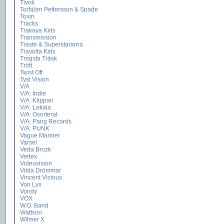
Tivoli
Torbjörn Pettersson & Spade
Toxin
Tracks
Trakaya Kids
Transmission
Traste & Superstararna
Travolta Kids
Trogsta Träsk
Trött
Twist Off
Tyst Vision
V/A
V/A: Indie
V/A: Klippan
V/A: Lokala
V/A: Osorterat
V/A: Pang Records
V/A: PUNK
Vague Manner
Varsel
Veda Brozk
Vertex
Videovision
Vilda Drömmar
Vincent Vicious
Von Lyx
Vondy
VOX
W.O. Band
Wattson
Wilmer X