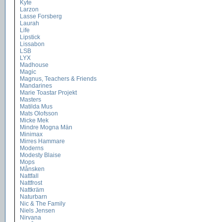
Kyte
Larzon
Lasse Forsberg
Laurah
Life
Lipstick
Lissabon
LSB
LYX
Madhouse
Magic
Magnus, Teachers & Friends
Mandarines
Marie Toastar Projekt
Masters
Matilda Mus
Mats Olofsson
Micke Mek
Mindre Mogna Män
Minimax
Mirres Hammare
Moderns
Modesty Blaise
Mops
Månsken
Nattfall
Nattfrost
Nattkräm
Naturbarn
Nic & The Family
Niels Jensen
Nirvana