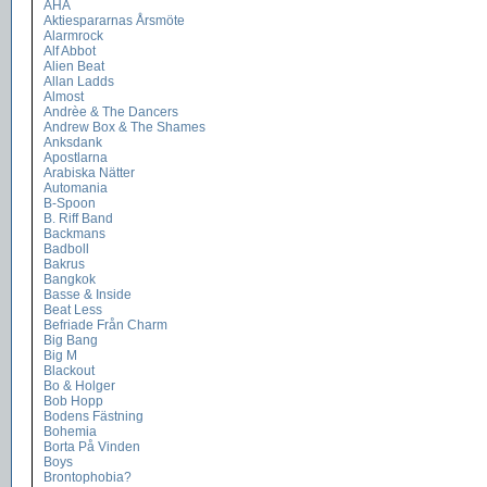
AHA
Aktiespararnas Årsmöte
Alarmrock
Alf Abbot
Alien Beat
Allan Ladds
Almost
Andrèe & The Dancers
Andrew Box & The Shames
Anksdank
Apostlarna
Arabiska Nätter
Automania
B-Spoon
B. Riff Band
Backmans
Badboll
Bakrus
Bangkok
Basse & Inside
Beat Less
Befriade Från Charm
Big Bang
Big M
Blackout
Bo & Holger
Bob Hopp
Bodens Fästning
Bohemia
Borta På Vinden
Boys
Brontophobia?