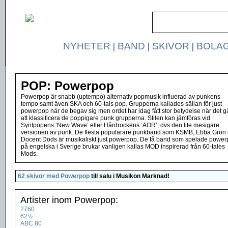
NYHETER
|
BAND
|
SKIVOR
|
BOLA
POP: Powerpop
Powerpop är snabb (uptempo) alternativ popmusik influerad av punkens
tempo samt även SKA och 60-tals pop. Grupperna kallades sällan för just
powerpop när de begav sig men ordet har idag fått stor betydelse när det gä
att klassificera de poppigare punk grupperna. Stilen kan jämföras vid
Syntpopens ’New Wave’ eller Hårdrockens ’AOR’, dvs den lite mesigare
versionen av punk. De flesta populärare punkband som KSMB, Ebba Grön
Docent Döds är musikaliskt just powerpop. De få band som spelade powe
på engelska i Sverige brukar vanligen kallas MOD inspirerad från 60-tales
Mods.
62 skivor med Powerpop
till salu i
Musikon Marknad
!
Artister inom Powerpop:
2760
62½
ABC 80