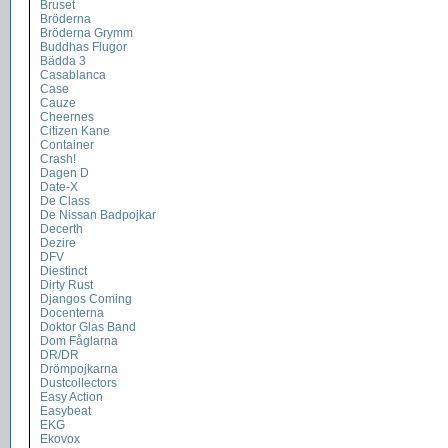
Bruset
Bröderna
Bröderna Grymm
Buddhas Flugor
Bädda 3
Casablanca
Case
Cauze
Cheernes
Citizen Kane
Container
Crash!
Dagen D
Date-X
De Class
De Nissan Badpojkar
Decerth
Dezire
DFV
Diestinct
Dirty Rust
Djangos Coming
Docenterna
Doktor Glas Band
Dom Fåglarna
DR/DR
Drömpojkarna
Dustcollectors
Easy Action
Easybeat
EKG
Ekovox