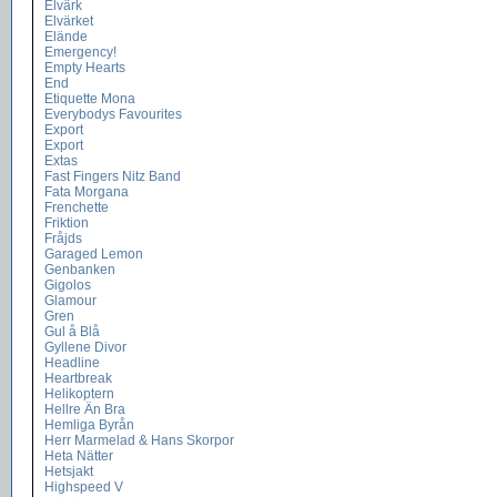
Elvärk
Elvärket
Elände
Emergency!
Empty Hearts
End
Etiquette Mona
Everybodys Favourites
Export
Export
Extas
Fast Fingers Nitz Band
Fata Morgana
Frenchette
Friktion
Fråjds
Garaged Lemon
Genbanken
Gigolos
Glamour
Gren
Gul å Blå
Gyllene Divor
Headline
Heartbreak
Helikoptern
Hellre Än Bra
Hemliga Byrån
Herr Marmelad & Hans Skorpor
Heta Nätter
Hetsjakt
Highspeed V