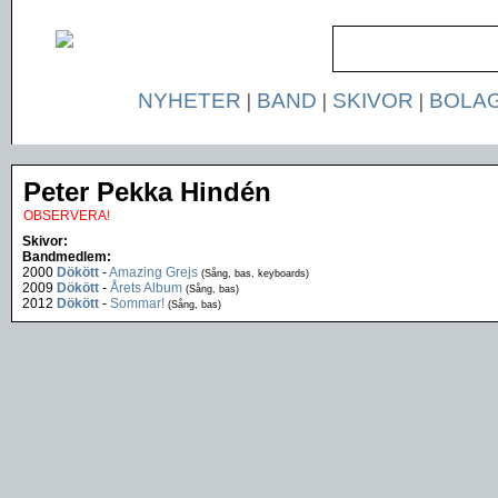
NYHETER
|
BAND
|
SKIVOR
|
BOLA
Peter Pekka Hindén
OBSERVERA!
Skivor:
Bandmedlem:
2000
Dökött
-
Amazing Grejs
(Sång, bas, keyboards)
2009
Dökött
-
Årets Album
(Sång, bas)
2012
Dökött
-
Sommar!
(Sång, bas)