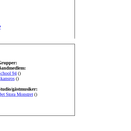
P
Grupper:
Bandmedlem:
School 94
()
Skansros
()
Studio/gästmusiker:
et Stora Monstret
()