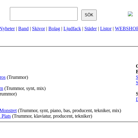
Nyheter
|
Band
|
Skivor
|
Bolag
|
Ljudfack
|
Städer
|
Listor
|
WEBSHO
ros
(Trummor)
öm
(Trummor, synt, mix)
Trummor)
D
 Monstret
(Trummor, synt, piano, bas, producent, tekniker, mix)
Plats
(Trummor, klaviatur, producent, tekniker)