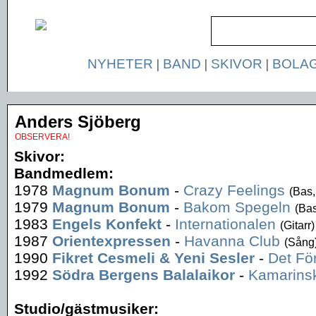
NYHETER
|
BAND
|
SKIVOR
|
BOLA
Anders Sjöberg
OBSERVERA!
Skivor:
Bandmedlem:
1978
Magnum Bonum
-
Crazy Feelings
(Bas,
1979
Magnum Bonum
-
Bakom Spegeln
(Bas
1983
Engels Konfekt
-
Internationalen
(Gitarr)
1987
Orientexpressen
-
Havanna Club
(Sång
1990
Fikret Cesmeli & Yeni Sesler
-
Det Fö
1992
Södra Bergens Balalaikor
-
Kamarins
Studio/gästmusiker: