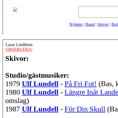
Nyheter
|
Band
|
Skivor
|
Bol
Lasse Lindblom
OBSERVERA!
Skivor:
Studio/gästmusiker:
1979
Ulf Lundell
-
På Fri Fot!
(Bas, 
1980
Ulf Lundell
-
Längre Inåt Lande
omslag)
1987
Ulf Lundell
-
För Din Skull
(Ba