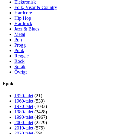
Elektronisk
Folk, Visor & Country
Hardcore
Hip Hop
Hårdrock
Jazz & Blues
Metal
Pop
Progg
Punk
Reggae
Rock
Språk
Övrigt
Epok
1950-talet
(21)
1960-talet
(539)
1970-talet
(1033)
1980-talet
(3428)
1990-talet
(4967)
2000-talet
(2279)
2010-talet
(575)
2020-talet
(59)