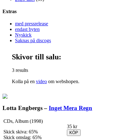
Extras
med pressrelease
endast byten
Nyskick
Saknas på discogs
Skivor till salu:
3 results
Kolla på en
video
om webshopen.
Lotta Engbergs –
Inget Mera Regn
CDs, Album (1998)
35 kr
Skick skiva: 65%
KÖP
Skick omslag: 65%