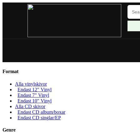
Format
Alla vinylskivor
Endast 12" Vinyl
Endast 7" Vinyl
Endast 10" Vinyl
Alla CD skivor
Endast CD album/boxar
Endast CD singlar/EP
Genre