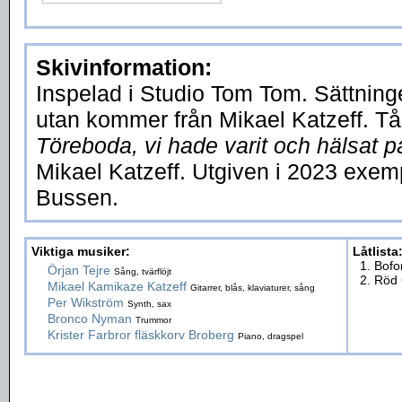
Skivinformation:
Inspelad i Studio Tom Tom. Sättninge
utan kommer från Mikael Katzeff. Tå
Töreboda, vi hade varit och hälsat 
Mikael Katzeff. Utgiven i 2023 exemp
Bussen.
Viktiga musiker:
Låtlista
1. Bofo
Örjan Tejre
Sång, tvärflöjt
2. Röd
Mikael Kamikaze Katzeff
Gitarrer, blås, klaviaturer, sång
Per Wikström
Synth, sax
Bronco Nyman
Trummor
Krister Farbror fläskkorv Broberg
Piano, dragspel