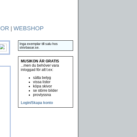
TOR
|
WEBSHOP
Inga exemplar till salu hos
skivbasar.se.
MUSIKON ÄR GRATIS
...men du behöver vara
inloggad för att t.ex:
sätta betyg
vissa listor
köpa skivor
se större bilder
provlyssna
Login/Skapa konto