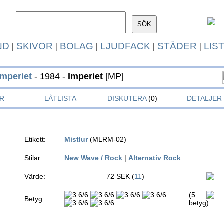
ND
|
SKIVOR
|
BOLAG
|
LJUDFACK
|
STÄDER
|
LIS
Imperiet
- 1984 -
Imperiet
[MP]
R
LÅTLISTA
DISKUTERA
(0)
DETALJER
Etikett:
Mistlur
(MLRM-02)
Stilar:
New Wave / Rock
|
Alternativ Rock
Värde:
72 SEK (
11
)
(5
Betyg:
betyg)