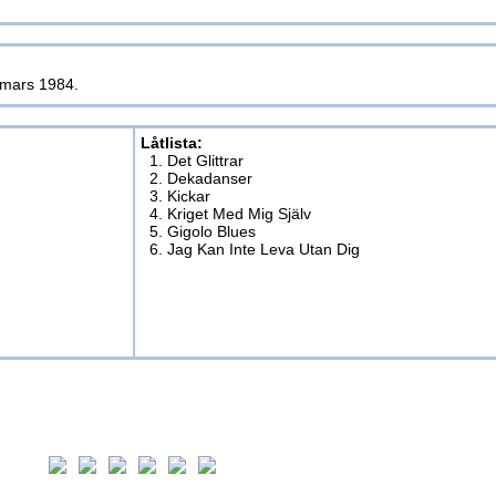
i mars 1984.
Låtlista:
1. Det Glittrar
2. Dekadanser
3. Kickar
4. Kriget Med Mig Själv
5. Gigolo Blues
6. Jag Kan Inte Leva Utan Dig