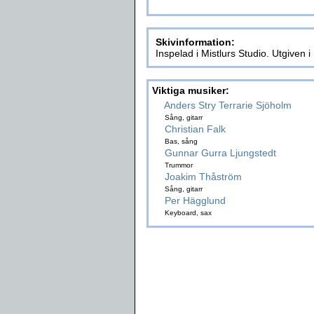
Skivinformation:
Inspelad i Mistlurs Studio. Utgiven 
Viktiga musiker:
Anders Stry Terrarie Sjöholm
Sång, gitarr
Christian Falk
Bas, sång
Gunnar Gurra Ljungstedt
Trummor
Joakim Thåström
Sång, gitarr
Per Hägglund
Keyboard, sax