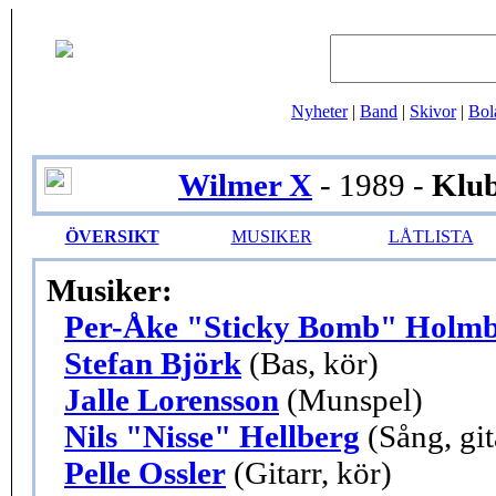
Nyheter
|
Band
|
Skivor
|
Bol
Wilmer X
- 1989 -
Klu
ÖVERSIKT
MUSIKER
LÅTLISTA
Musiker:
Per-Åke "Sticky Bomb" Holm
Stefan Björk
(Bas, kör)
Jalle Lorensson
(Munspel)
Nils "Nisse" Hellberg
(Sång, git
Pelle Ossler
(Gitarr, kör)