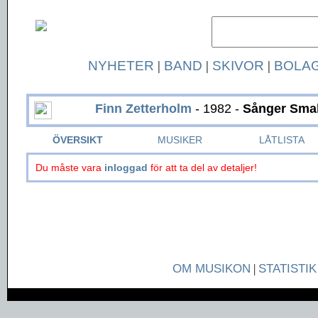
NYHETER
|
BAND
|
SKIVOR
|
BOLA
Finn Zetterholm
- 1982 -
Sånger Smak
ÖVERSIKT
MUSIKER
LÅTLISTA
Du måste vara
inloggad
för att ta del av detaljer!
OM MUSIKON
|
STATISTIK
Page generated in 0.0365 seconds.