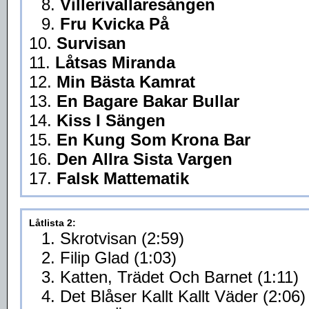
8.
Villerivallaresången
9.
Fru Kvicka På
10.
Survisan
11.
Låtsas Miranda
12.
Min Bästa Kamrat
13.
En Bagare Bakar Bullar
14.
Kiss I Sängen
15.
En Kung Som Krona Bar
16.
Den Allra Sista Vargen
17.
Falsk Mattematik
Låtlista 2:
1. Skrotvisan (2:59)
2. Filip Glad (1:03)
3. Katten, Trädet Och Barnet (1:11)
4. Det Blåser Kallt Kallt Väder (2:06)