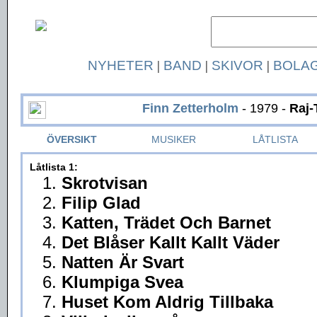
NYHETER
|
BAND
|
SKIVOR
|
BOLA
Finn Zetterholm
- 1979 -
Raj-
ÖVERSIKT
MUSIKER
LÅTLISTA
Låtlista 1:
1.
Skrotvisan
2.
Filip Glad
3.
Katten, Trädet Och Barnet
4.
Det Blåser Kallt Kallt Väder
5.
Natten Är Svart
6.
Klumpiga Svea
7.
Huset Kom Aldrig Tillbaka