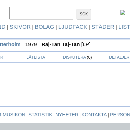
ND
|
SKIVOR
|
BOLAG
|
LJUDFACK
|
STÄDER
|
LIS
tterholm
- 1979 -
Raj-Tan Taj-Tan
[LP]
ER
LÅTLISTA
DISKUTERA
(0)
DETALJER
 MUSIKON
|
STATISTIK
|
NYHETER
|
KONTAKTA
|
PERSO