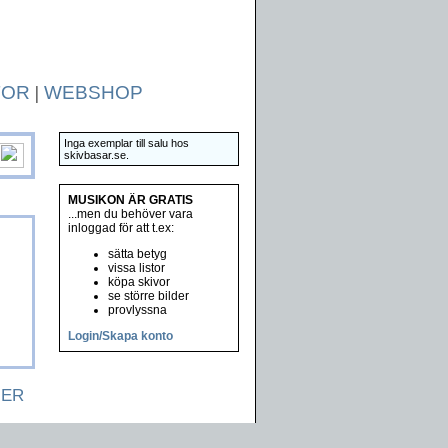
TOR
|
WEBSHOP
Inga exemplar till salu hos
skivbasar.se.
MUSIKON ÄR GRATIS
...men du behöver vara
inloggad för att t.ex:
sätta betyg
vissa listor
köpa skivor
se större bilder
provlyssna
Login/Skapa konto
NER