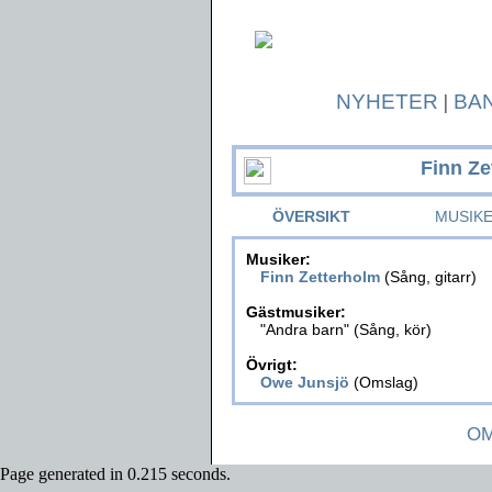
NYHETER
|
BA
Finn Ze
ÖVERSIKT
MUSIK
Musiker:
Finn Zetterholm
(Sång, gitarr)
Gästmusiker:
"Andra barn" (Sång, kör)
Övrigt:
Owe Junsjö
(Omslag)
OM
Page generated in 0.215 seconds.