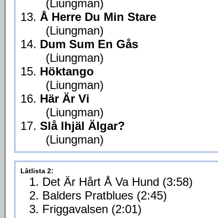
(Liungman)
13.
Å Herre Du Min Stare
(Liungman)
14.
Dum Sum En Gås
(Liungman)
15.
Höktango
(Liungman)
16.
Här Är Vi
(Liungman)
17.
Slå Ihjäl Älgar?
(Liungman)
Låtlista 2:
1. Det Är Hårt Å Va Hund (3:58)
2. Balders Pratblues (2:45)
3. Friggavalsen (2:01)