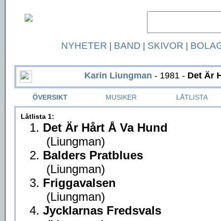
NYHETER
|
BAND
|
SKIVOR
|
BOLA
Karin Liungman
- 1981 -
Det Är 
ÖVERSIKT
MUSIKER
LÅTLISTA
Låtlista 1:
1.
Det Är Hårt Å Va Hund
(Liungman)
2.
Balders Pratblues
(Liungman)
3.
Friggavalsen
(Liungman)
4.
Jycklarnas Fredsvals