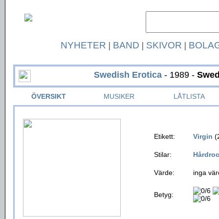
NYHETER
|
BAND
|
SKIVOR
|
BOLA
Swedish Erotica
- 1989 -
Swed
ÖVERSIKT
MUSIKER
LÅTLISTA
Etikett:
Virgin
(
Stilar:
Hårdro
Värde:
inga vär
Betyg: