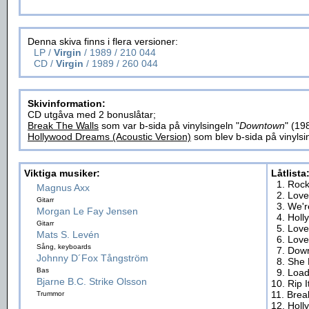
Denna skiva finns i flera versioner:
LP /
Virgin
/ 1989 / 210 044
CD /
Virgin
/ 1989 / 260 044
Skivinformation:
CD utgåva med 2 bonuslåtar;
Break The Walls
som var b-sida på vinylsingeln "
Downtown
" (19
Hollywood Dreams (Acoustic Version)
som blev b-sida på vinylsi
Viktiga musiker:
Låtlista
1. Rock
Magnus Axx
2. Lov
Gitarr
3. We'r
Morgan Le Fay Jensen
4. Hol
Gitarr
5. Lov
Mats S. Levén
6. Lov
Sång, keyboards
7. Dow
Johnny D´Fox Tångström
8. She
Bas
9. Loa
Bjarne B.C. Strike Olsson
10. Rip I
11. Brea
Trummor
12. Hol