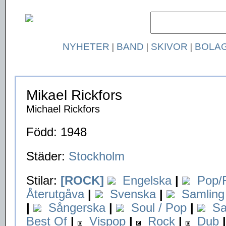
NYHETER
|
BAND
|
SKIVOR
|
BOLA
Mikael Rickfors
Michael Rickfors
Född: 1948
Städer:
Stockholm
Stilar:
[ROCK]
Engelska
|
Pop/
Återutgåva
|
Svenska
|
Samling
|
Sångerska
|
Soul / Pop
|
Sa
Best Of
|
Vispop
|
Rock
|
Dub
|