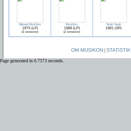
Mikael Rickfors
Rickfors
Yeah Yeah
1975 (LP)
1986 (LP)
1981 (SP)
(2 versioner)
(2 versioner)
OM MUSIKON
|
STATISTIK
Page generated in 0.7573 seconds.