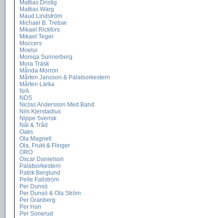
Mattias Dristig
Mattias Warg
Maud Lindström
Michael B. Tretow
Mikael Rickfors
Mikael Teger
Moccers
Moelui
Moniqa Sunnerberg
Mora Träsk
Månda Morron
Mårten Jansson & Palatsorkestern
Mårten Lärka
N/A
NDS
Niclas Andersson Med Band
Nils Kjerstadius
Nippe Svensk
Nål & Tråd
Oaks
Ola Magnell
Ola, Frukt & Flinger
ORO
Oscar Danielson
Palatsorkestern
Patrik Berglund
Pelle Fallström
Per Dunsö
Per Dunsö & Ola Ström
Per Granberg
Per Han
Per Sonerud