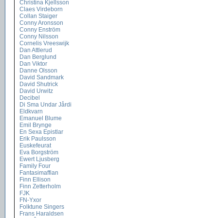
Christina Kjellsson
Claes Virdeborn
Collan Staiger
Conny Aronsson
Conny Enström
Conny Nilsson
Cornelis Vreeswijk
Dan Attlerud
Dan Berglund
Dan Viktor
Danne Olsson
David Sandmark
David Shutrick
David Urwitz
Decibel
Di Sma Undar Jårdi
Eldkvarn
Emanuel Blume
Emil Brynge
En Sexa Epistlar
Erik Paulsson
Euskefeurat
Eva Borgström
Ewert Ljusberg
Family Four
Fantasimaffian
Finn Ellison
Finn Zetterholm
FJK
FN-Yxor
Folktune Singers
Frans Haraldsen