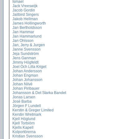
Ismael
Jack Vreeswijk
Jacob Gordin
Jailbird Singers
Jakob Hellman
James Hollingworth
Jan Bertholdsson
Jan Hammar
Jan Hammarlund
Jan Ohlsson
Jan, Jerry & Jurgen
Janne Svensson
Jeja Sundström
Jens Ganman
Jimmy Högfeldt
Joel Och Lilla Kriget
Johan Andersson
Johan Engman
Johan Johansson
Johan Nilvé
Johan Piribauer
Johansson & Det Starka Bandet
Jonas Larsen
José Barba
Jörgen F Lundell
Kerstin & Greger Limited
Kerstin Wretmark
Kjell Höglund
Kjell Torbiörn
Kjells Kapell
Kolportörerna
Kristian Svensson