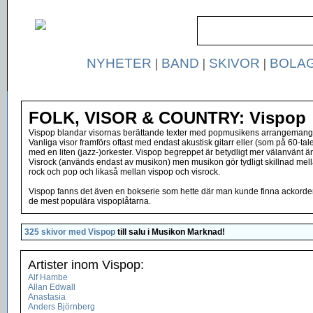
NYHETER
|
BAND
|
SKIVOR
|
BOLA
FOLK, VISOR & COUNTRY: Vispop
Vispop blandar visornas berättande texter med popmusikens arrangemang
Vanliga visor framförs oftast med endast akustisk gitarr eller (som på 60-tale
med en liten (jazz-)orkester. Vispop begreppet är betydligt mer välanvänt ä
Visrock (används endast av musikon) men musikon gör tydligt skillnad mel
rock och pop och likaså mellan vispop och visrock.
Vispop fanns det även en bokserie som hette där man kunde finna ackorden 
de mest populära vispoplåtarna.
325 skivor med Vispop
till salu i
Musikon Marknad
!
Artister inom Vispop:
Alf Hambe
Allan Edwall
Anastasia
Anders Björnberg