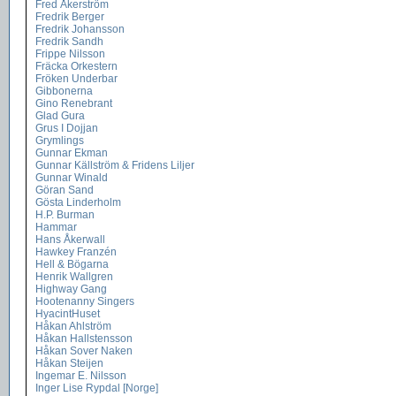
Fred Åkerström
Fredrik Berger
Fredrik Johansson
Fredrik Sandh
Frippe Nilsson
Fräcka Orkestern
Fröken Underbar
Gibbonerna
Gino Renebrant
Glad Gura
Grus I Dojjan
Grymlings
Gunnar Ekman
Gunnar Källström & Fridens Liljer
Gunnar Winald
Göran Sand
Gösta Linderholm
H.P. Burman
Hammar
Hans Åkerwall
Hawkey Franzén
Hell & Bögarna
Henrik Wallgren
Highway Gang
Hootenanny Singers
HyacintHuset
Håkan Ahlström
Håkan Hallstensson
Håkan Sover Naken
Håkan Steijen
Ingemar E. Nilsson
Inger Lise Rypdal [Norge]