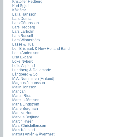
Kristoffer Hedberg
Kurt Spjuth
Kåklåtar
Lalla Hansson
Lars Demian
Lars Göransson
Lars Hedberg
Lars Larholm
Lars Russell
Lars Winnerbäck
Lasse & Hua
Leif Brixmark & New Holland Band
Lena Andersson
Lisa Ekdahl
Loke Nyberg
Lollo Asplund
Lundberg & Dellamorte
Långberg & Co
M.A. Numminen [Finland]
Magnus Johansson
Malin Jonsson
Mancan
Marco Rios
Marcus Jönsson
Maria Lindström
Marie Bergman
Maritza Horn
Markus Berjlund
Martin Hyrén
Mats Christoffersson
Mats Källblad
Mattias Ahlén & Äventyret