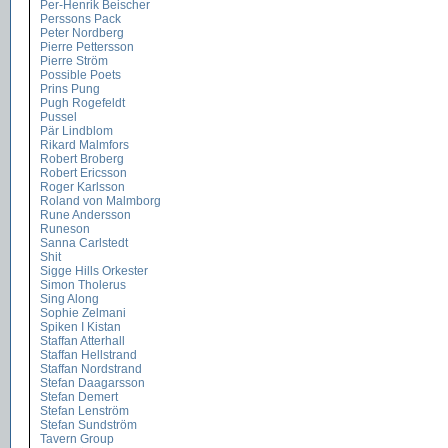
Per-Henrik Beischer
Perssons Pack
Peter Nordberg
Pierre Pettersson
Pierre Ström
Possible Poets
Prins Pung
Pugh Rogefeldt
Pussel
Pär Lindblom
Rikard Malmfors
Robert Broberg
Robert Ericsson
Roger Karlsson
Roland von Malmborg
Rune Andersson
Runeson
Sanna Carlstedt
Shit
Sigge Hills Orkester
Simon Tholerus
Sing Along
Sophie Zelmani
Spiken I Kistan
Staffan Atterhall
Staffan Hellstrand
Staffan Nordstrand
Stefan Daagarsson
Stefan Demert
Stefan Lenström
Stefan Sundström
Tavern Group