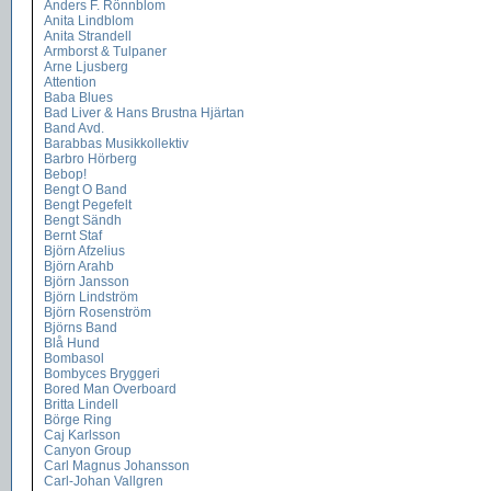
Anders F. Rönnblom
Anita Lindblom
Anita Strandell
Armborst & Tulpaner
Arne Ljusberg
Attention
Baba Blues
Bad Liver & Hans Brustna Hjärtan
Band Avd.
Barabbas Musikkollektiv
Barbro Hörberg
Bebop!
Bengt O Band
Bengt Pegefelt
Bengt Sändh
Bernt Staf
Björn Afzelius
Björn Arahb
Björn Jansson
Björn Lindström
Björn Rosenström
Björns Band
Blå Hund
Bombasol
Bombyces Bryggeri
Bored Man Overboard
Britta Lindell
Börge Ring
Caj Karlsson
Canyon Group
Carl Magnus Johansson
Carl-Johan Vallgren