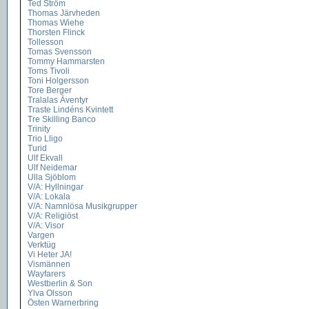
Ted Ström
Thomas Järvheden
Thomas Wiehe
Thorsten Flinck
Tollesson
Tomas Svensson
Tommy Hammarsten
Toms Tivoli
Toni Holgersson
Tore Berger
Tralalas Äventyr
Traste Lindéns Kvintett
Tre Skilling Banco
Trinity
Trio Lligo
Turid
Ulf Ekvall
Ulf Neidemar
Ulla Sjöblom
V/A: Hyllningar
V/A: Lokala
V/A: Namnlösa Musikgrupper
V/A: Religiöst
V/A: Visor
Vargen
Verktüg
Vi Heter JA!
Vismännen
Wayfarers
Westberlin & Son
Ylva Olsson
Östen Warnerbring