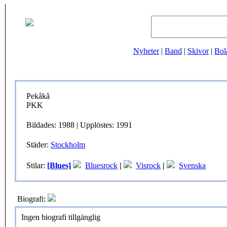
Nyheter
|
Band
|
Skivor
|
Bol
Pekåkå
PKK
Bildades: 1988 | Upplöstes: 1991
Städer:
Stockholm
Stilar:
[Blues]
Bluesrock
|
Visrock
|
Svenska
Biografi:
Ingen biografi tillgänglig