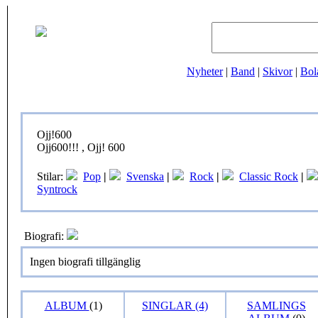
Nyheter
|
Band
|
Skivor
|
Bol
Ojj!600
Ojj600!!! , Ojj! 600
Stilar:
Pop
|
Svenska
|
Rock
|
Classic Rock
|
Syntrock
Biografi:
Ingen biografi tillgänglig
ALBUM
(1)
SINGLAR (4)
SAMLINGS