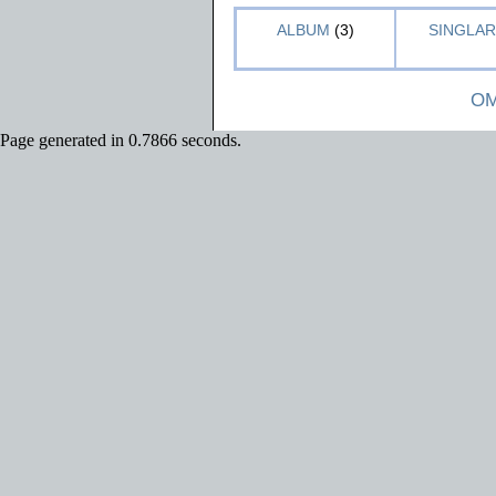
ALBUM
(3)
SINGLAR 
OM
Page generated in 0.7866 seconds.