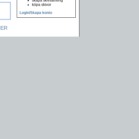
skapa skivsamling
köpa skivor
Login/Skapa konto
NER