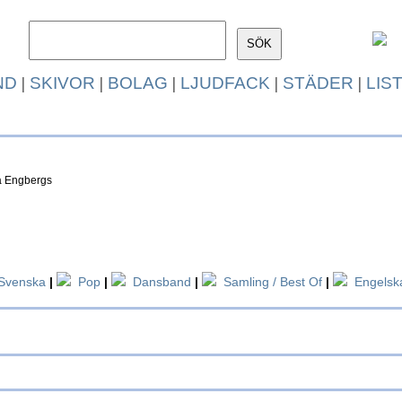
ND
|
SKIVOR
|
BOLAG
|
LJUDFACK
|
STÄDER
|
LIS
ta Engbergs
Svenska
|
Pop
|
Dansband
|
Samling / Best Of
|
Engelsk