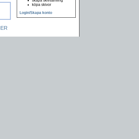
skapa skivsamling
köpa skivor
Login/Skapa konto
NER