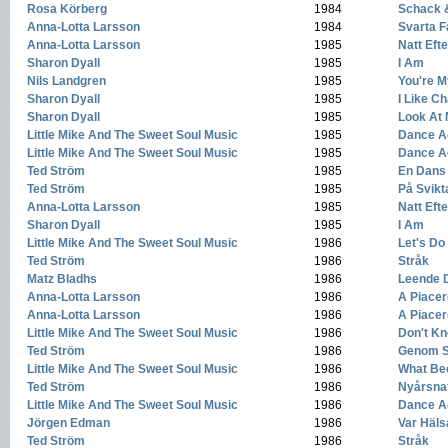
Rosa Körberg
-
1984
-
Schack 
Anna-Lotta Larsson
-
1984
-
Svarta F
Anna-Lotta Larsson
-
1985
-
Natt Efte
Sharon Dyall
-
1985
-
I Am
Nils Landgren
-
1985
-
You're 
Sharon Dyall
-
1985
-
I Like C
Sharon Dyall
-
1985
-
Look At
Little Mike And The Sweet Soul Music
-
1985
-
Dance A
Little Mike And The Sweet Soul Music
-
1985
-
Dance A
Ted Ström
-
1985
-
En Dans
Ted Ström
-
1985
-
På Svikt
Anna-Lotta Larsson
-
1985
-
Natt Efte
Sharon Dyall
-
1985
-
I Am
Little Mike And The Sweet Soul Music
-
1986
-
Let's Do 
Ted Ström
-
1986
-
Stråk
Matz Bladhs
-
1986
-
Leende 
Anna-Lotta Larsson
-
1986
-
A Piacer
Anna-Lotta Larsson
-
1986
-
A Piacer
Little Mike And The Sweet Soul Music
-
1986
-
Don't K
Ted Ström
-
1986
-
Genom 
Little Mike And The Sweet Soul Music
-
1986
-
What Be
Ted Ström
-
1986
-
Nyårsnat
Little Mike And The Sweet Soul Music
-
1986
-
Dance A
Jörgen Edman
-
1986
-
Var Häl
Ted Ström
-
1986
-
Stråk