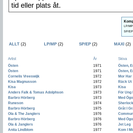
tid eller plats åt.
Komp
LP/MP 
SP/EP 
ALLT
(2)
LP/MP
(2)
SP/EP
(2)
MAXI
(2)
Artist
År
Skiva
Östen
-
1971
-
Östen, E
Östen
-
1971
-
Östen, E
Cornelis Vreeswijk
-
1972
-
Mor Har
Kisa Magnusson
-
1972
-
Räck Ut
Kisa
-
1973
-
Kisa
Anders Falk & Tomas Adolphson
-
1973
-
För Ung 
Barbro Hörberg
-
1973
-
Med Ögon
Runeson
-
1974
-
Sherloc
Barbro Hörberg
-
1975
-
Gråt I G
Ola & The Janglers
-
1976
-
Communi
Barbro Hörberg
-
1976
-
Med Ögon
Ola & Janglers
-
1976
-
Jet Leg
Anita Lindblom
-
1977
-
Kom I M