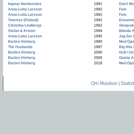
Ingmar Nordströms
-
1991
-
Don't Wo
Anna-Lotta Larsson
-
1992
-
Fem
Anna-Lotta Larsson
-
1992
-
Fem
Tommys [Finland]
-
1992
-
Ensamh
Christina Lindbergs
-
1992
-
Skogvak
Stefan & Krister
-
1994
-
Blända Av
Anna-Lotta Larsson
-
1995
-
Jag Ser 
Barbro Hörberg
-
1995
-
Med Ögon
The Husbands
-
1997
-
Big Hits
Barbro Hörberg
-
2000
-
Gråt I G
Barbro Hörberg
-
2000
-
Gamla Ä
Barbro Hörberg
-
2018
-
Med Ögon
Om Musikon
|
Statist