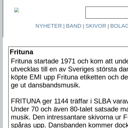
NYHETER
|
BAND
|
SKIVOR
|
BOLA
Frituna
Frituna startade 1971 och kom att unde
utvecklas till en av Sveriges största d
köpte EMI upp Frituna etiketten och de
ge ut dansbandsmusik.
FRITUNA ger 1144 träffar i SLBA varav
Under 70 och även 80-talet satsade ma
musik. Den intressantare skivorna ur 
spåras upp. Dansbanden kommer dock