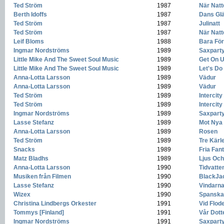
Ted Ström
-
1987
-
När Natt
Berth Idoffs
-
1987
-
Dans Glä
Ted Ström
-
1987
-
Julinatt
Ted Ström
-
1987
-
När Natt
Leif Bloms
-
1988
-
Bara För
Ingmar Nordströms
-
1989
-
Saxpart
Little Mike And The Sweet Soul Music
-
1989
-
Get On U
Little Mike And The Sweet Soul Music
-
1989
-
Let's Do 
Anna-Lotta Larsson
-
1989
-
Vädur
Anna-Lotta Larsson
-
1989
-
Vädur
Ted Ström
-
1989
-
Intercity
Ted Ström
-
1989
-
Intercity
Ingmar Nordströms
-
1989
-
Saxpart
Lasse Stefanz
-
1989
-
Mot Nya
Anna-Lotta Larsson
-
1989
-
Rosen
Ted Ström
-
1989
-
Tre Kärl
Snacks
-
1989
-
Fria Fan
Matz Bladhs
-
1989
-
Ljus Oc
Anna-Lotta Larsson
-
1990
-
Tidvatte
Musiken från Filmen
-
1990
-
BlackJa
Lasse Stefanz
-
1990
-
Vindarn
Wizex
-
1990
-
Spanska
Christina Lindbergs Orkester
-
1991
-
Vid Flod
Tommys [Finland]
-
1991
-
Vår Dott
Ingmar Nordströms
-
1991
-
Saxpart