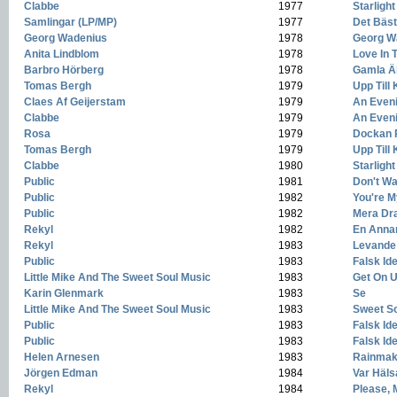
Clabbe
-
1977
-
Starlight
Samlingar (LP/MP)
-
1977
-
Det Bäst
Georg Wadenius
-
1978
-
Georg W
Anita Lindblom
-
1978
-
Love In
Barbro Hörberg
-
1978
-
Gamla Ä
Tomas Bergh
-
1979
-
Upp Till
Claes Af Geijerstam
-
1979
-
An Eveni
Clabbe
-
1979
-
An Eveni
Rosa
-
1979
-
Dockan 
Tomas Bergh
-
1979
-
Upp Till
Clabbe
-
1980
-
Starlight
Public
-
1981
-
Don't Wa
Public
-
1982
-
You're M
Public
-
1982
-
Mera Dr
Rekyl
-
1982
-
En Anna
Rekyl
-
1983
-
Levande 
Public
-
1983
-
Falsk Ide
Little Mike And The Sweet Soul Music
-
1983
-
Get On U
Karin Glenmark
-
1983
-
Se
Little Mike And The Sweet Soul Music
-
1983
-
Sweet So
Public
-
1983
-
Falsk Ide
Public
-
1983
-
Falsk Ide
Helen Arnesen
-
1983
-
Rainmak
Jörgen Edman
-
1984
-
Var Häl
Rekyl
-
1984
-
Please, 