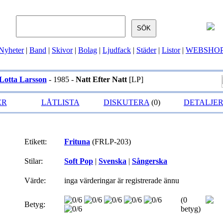
Nyheter
|
Band
|
Skivor
|
Bolag
|
Ljudfack
|
Städer
|
Listor
|
WEBSHO
Lotta Larsson
- 1985 -
Natt Efter Natt
[LP]
ER
LÅTLISTA
DISKUTERA
(0)
DETALJE
Etikett:
Frituna
(FRLP-203)
Stilar:
Soft Pop
|
Svenska
|
Sångerska
Värde:
inga värderingar är registrerade ännu
(0
Betyg:
betyg)