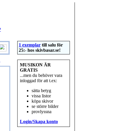
P
1 exemplar
till salu för
25:- hos
skivbasar.se
!
R
MUSIKON ÄR
GRATIS
...men du behöver vara
inloggad för att t.ex:
sätta betyg
vissa listor
köpa skivor
se större bilder
provlyssna
Login/Skapa konto