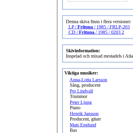
Denna skiva finns i flera versioner:
LP /
Frituna
/ 1985 / FRLP-203
CD /
Frituna
/ 1985 / 0203 2
Skivinformation:
Inspelad och mixad mestadels i Atl
Viktiga musiker:
Anna-Lotta Larsson
Sång, producent
Per Lindvall
Trummor
Peter Ljung
Piano
Henrik Jansson
Producent, gitarr
Mats Englund
Bas