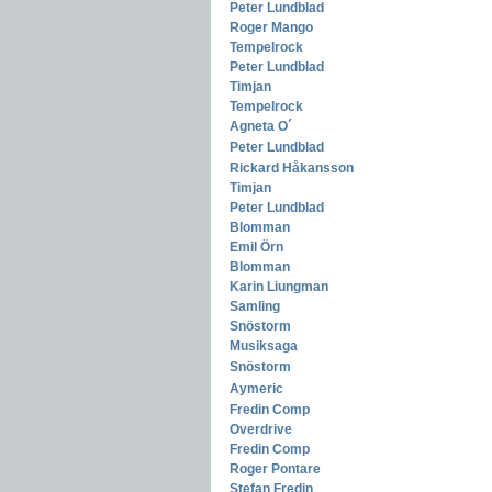
Peter Lundblad
-
Roger Mango
-
Tempelrock
-
Peter Lundblad
-
Timjan
-
Tempelrock
-
Agneta O´
-
Peter Lundblad
-
Rickard Håkansson
-
Timjan
-
Peter Lundblad
-
Blomman
-
Emil Örn
-
Blomman
-
Karin Liungman
-
Samling
-
Snöstorm
-
Musiksaga
-
Snöstorm
-
Aymeric
-
Fredin Comp
-
Overdrive
-
Fredin Comp
-
Roger Pontare
-
Stefan Fredin
-