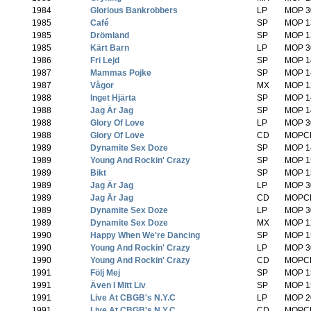
1984
-
Glorious Bankrobbers
(
LP
MOP 3
1985
-
Café
(
SP
MOP 1
1985
-
Drömland
(
SP
MOP 1
1985
-
Kärt Barn
(
LP
MOP 3
1986
-
Fri Lejd
(
SP
MOP 1
1987
-
Mammas Pojke
(
SP
MOP 1
1987
-
Vågor
(
MX
MOP 1
1988
-
Inget Hjärta
(
SP
MOP 1
1988
-
Jag Är Jag
(
SP
MOP 1
1988
-
Glory Of Love
(
LP
MOP 3
1988
-
Glory Of Love
(
CD
MOPCD
1989
-
Dynamite Sex Doze
(
SP
MOP 1
1989
-
Young And Rockin' Crazy
(
SP
MOP 1
1989
-
Bikt
(
SP
MOP 1
1989
-
Jag Är Jag
(
LP
MOP 3
1989
-
Jag Är Jag
(
CD
MOPCD
1989
-
Dynamite Sex Doze
(
LP
MOP 3
1989
-
Dynamite Sex Doze
(
MX
MOP 1
1990
-
Happy When We're Dancing
(
SP
MOP 1
1990
-
Young And Rockin' Crazy
(
LP
MOP 3
1990
-
Young And Rockin' Crazy
(
CD
MOPCD
1991
-
Följ Mej
(
SP
MOP 1
1991
-
Även I Mitt Liv
(
SP
MOP 1
1991
-
Live At CBGB's N.Y.C
(
LP
MOP 2
1991
-
Live At CBGB's N.Y.C
(
CD
MOPCD