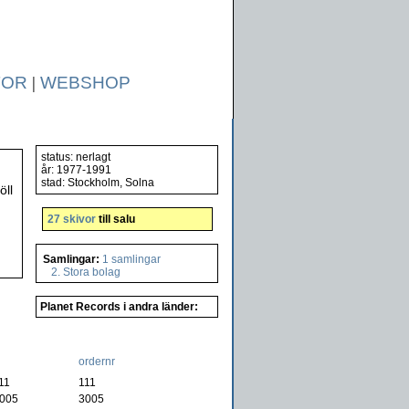
TOR
|
WEBSHOP
status: nerlagt
år: 1977-1991
stad: Stockholm, Solna
öll
27 skivor
till salu
Samlingar:
1 samlingar
2. Stora bolag
Planet Records i andra länder:
ordernr
11
)
111
005
)
3005