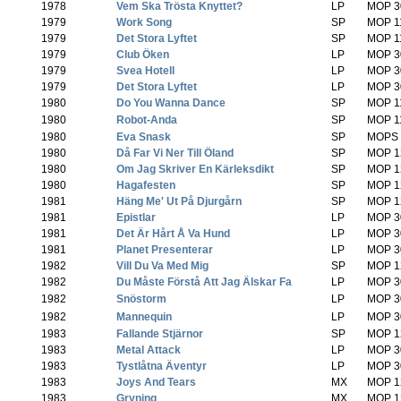
1978
-
Vem Ska Trösta Knyttet?
(
LP
MOP 3
1979
-
Work Song
(
SP
MOP 1
1979
-
Det Stora Lyftet
(
SP
MOP 1
1979
-
Club Öken
(
LP
MOP 3
1979
-
Svea Hotell
(
LP
MOP 3
1979
-
Det Stora Lyftet
(
LP
MOP 3
1980
-
Do You Wanna Dance
(
SP
MOP 1
1980
-
Robot-Anda
(
SP
MOP 1
1980
-
Eva Snask
(
SP
MOPS 
1980
-
Då Far Vi Ner Till Öland
(
SP
MOP 1
1980
-
Om Jag Skriver En Kärleksdikt
(
SP
MOP 1
1980
-
Hagafesten
(
SP
MOP 1
1981
-
Häng Me' Ut På Djurgårn
(
SP
MOP 1
1981
-
Epistlar
(
LP
MOP 3
1981
-
Det Är Hårt Å Va Hund
(
LP
MOP 3
1981
-
Planet Presenterar
(
LP
MOP 3
1982
-
Vill Du Va Med Mig
(
SP
MOP 1
1982
-
Du Måste Förstå Att Jag Älskar Fa
(
LP
MOP 3
1982
-
Snöstorm
(
LP
MOP 3
1982
-
Mannequin
(
LP
MOP 3
1983
-
Fallande Stjärnor
(
SP
MOP 1
1983
-
Metal Attack
(
LP
MOP 3
1983
-
Tystlåtna Äventyr
(
LP
MOP 3
1983
-
Joys And Tears
(
MX
MOP 1
1983
-
Gryning
(
MX
MOP 1