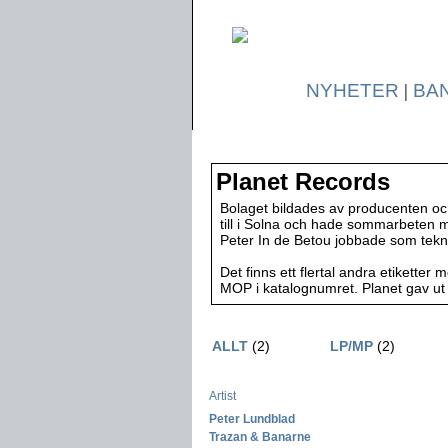
NYHETER
|
BA
Planet Records
Bolaget bildades av producenten oc
till i Solna och hade sommarbeten m
Peter In de Betou jobbade som tekni
Det finns ett flertal andra etikett
MOP i katalognumret. Planet gav ut 
ALLT
(2)
LP/MP
(2)
Artist
Peter Lundblad
-
Trazan & Banarne
-