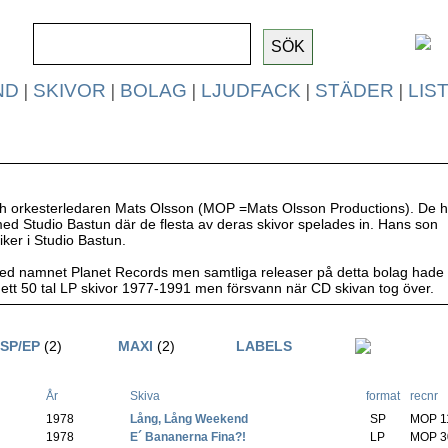
ND
|
SKIVOR
|
BOLAG
|
LJUDFACK
|
STÄDER
|
LIS
h orkesterledaren Mats Olsson (MOP =Mats Olsson Productions). De h
ed Studio Bastun där de flesta av deras skivor spelades in. Hans son
ker i Studio Bastun.
er med namnet Planet Records men samtliga releaser på detta bolag hade
ett 50 tal LP skivor 1977-1991 men försvann när CD skivan tog över.
SP/EP
(2)
MAXI
(2)
LABELS
År
Skiva
format
recnr
1978
-
Lång, Lång Weekend
(
SP
MOP 1
1978
-
E´ Bananerna Fina?!
(
LP
MOP 3