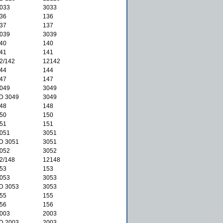
033
)
3033
36
)
136
37
)
137
039
)
3039
40
)
140
41
)
141
2/142
)
12142
44
)
144
47
)
147
049
)
3049
 3049
)
3049
48
)
148
50
)
150
51
)
151
051
)
3051
 3051
)
3051
052
)
3052
2/148
)
12148
53
)
153
053
)
3053
 3053
)
3053
55
)
155
56
)
156
003
)
2003
 2003
)
2003