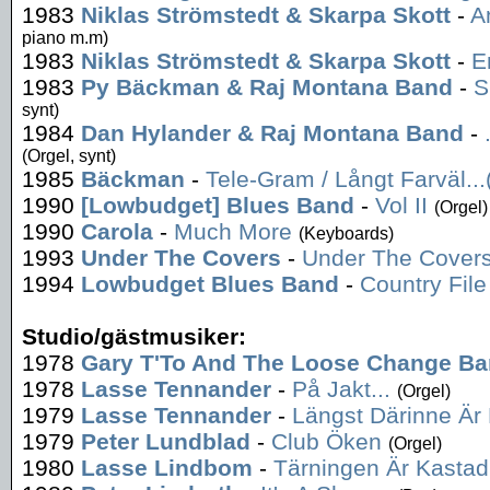
1983
Niklas Strömstedt & Skarpa Skott
-
A
piano m.m)
1983
Niklas Strömstedt & Skarpa Skott
-
E
1983
Py Bäckman & Raj Montana Band
-
S
synt)
1984
Dan Hylander & Raj Montana Band
-
(Orgel, synt)
1985
Bäckman
-
Tele-Gram / Långt Farväl..
1990
[Lowbudget] Blues Band
-
Vol II
(Orgel)
1990
Carola
-
Much More
(Keyboards)
1993
Under The Covers
-
Under The Cover
1994
Lowbudget Blues Band
-
Country File
Studio/gästmusiker:
1978
Gary T'To And The Loose Change B
1978
Lasse Tennander
-
På Jakt...
(Orgel)
1979
Lasse Tennander
-
Längst Därinne Är
1979
Peter Lundblad
-
Club Öken
(Orgel)
1980
Lasse Lindbom
-
Tärningen Är Kastad