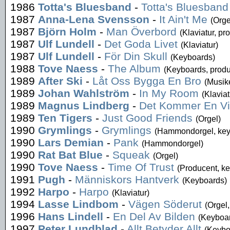
1986
Totta's Bluesband
-
Totta's Bluesband
1987
Anna-Lena Svensson
-
It Ain't Me
(Orge
1987
Björn Holm
-
Man Överbord
(Klaviatur, pr
1987
Ulf Lundell
-
Det Goda Livet
(Klaviatur)
1987
Ulf Lundell
-
För Din Skull
(Keyboards)
1988
Tove Naess
-
The Album
(Keyboards, produ
1989
After Ski
-
Låt Oss Bygga En Bro
(Musik
1989
Johan Wahlström
-
In My Room
(Klaviat
1989
Magnus Lindberg
-
Det Kommer En V
1989
Ten Tigers
-
Just Good Friends
(Orgel)
1990
Grymlings
-
Grymlings
(Hammondorgel, key
1990
Lars Demian
-
Pank
(Hammondorgel)
1990
Rat Bat Blue
-
Squeak
(Orgel)
1990
Tove Naess
-
Time Of Trust
(Producent, k
1991
Pugh
-
Människors Hantverk
(Keyboards)
1992
Harpo
-
Harpo
(Klaviatur)
1994
Lasse Lindbom
-
Vägen Söderut
(Orgel,
1996
Hans Lindell
-
En Del Av Bilden
(Keyboar
1997
Peter Lundblad
-
Allt Betyder Allt
(Keybo