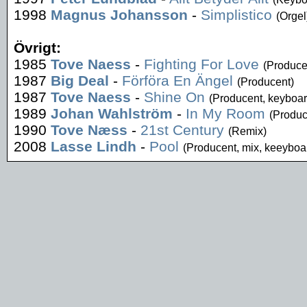
1998
Magnus Johansson
-
Simplistico
(Orgel
Övrigt:
1985
Tove Naess
-
Fighting For Love
(Produce
1987
Big Deal
-
Förföra En Ängel
(Producent)
1987
Tove Naess
-
Shine On
(Producent, keyboard
1989
Johan Wahlström
-
In My Room
(Produc
1990
Tove Næss
-
21st Century
(Remix)
2008
Lasse Lindh
-
Pool
(Producent, mix, keeyboa