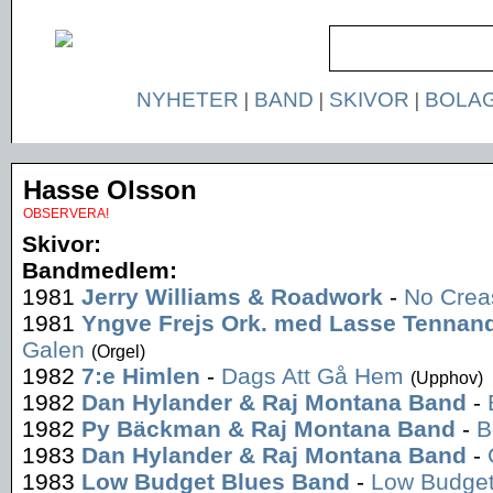
NYHETER
|
BAND
|
SKIVOR
|
BOLA
Hasse Olsson
OBSERVERA!
Skivor:
Bandmedlem:
1981
Jerry Williams & Roadwork
-
No Crea
1981
Yngve Frejs Ork. med Lasse Tennan
Galen
(Orgel)
1982
7:e Himlen
-
Dags Att Gå Hem
(Upphov)
1982
Dan Hylander & Raj Montana Band
-
1982
Py Bäckman & Raj Montana Band
-
B
1983
Dan Hylander & Raj Montana Band
-
1983
Low Budget Blues Band
-
Low Budget