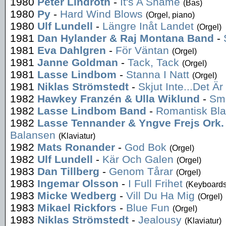
1980
Peter Lindroth
-
It's A Shame
(Bas)
1980
Py
-
Hard Wind Blows
(Orgel, piano)
1980
Ulf Lundell
-
Längre Inåt Landet
(Orgel)
1981
Dan Hylander & Raj Montana Band
-
1981
Eva Dahlgren
-
För Väntan
(Orgel)
1981
Janne Goldman
-
Tack, Tack
(Orgel)
1981
Lasse Lindbom
-
Stanna I Natt
(Orgel)
1981
Niklas Strömstedt
-
Skjut Inte...Det Ä
1982
Hawkey Franzén & Ulla Wiklund
-
Smu
1982
Lasse Lindbom Band
-
Romantisk Bla
1982
Lasse Tennander & Yngve Frejs Ork.
Balansen
(Klaviatur)
1982
Mats Ronander
-
God Bok
(Orgel)
1982
Ulf Lundell
-
Kär Och Galen
(Orgel)
1983
Dan Tillberg
-
Genom Tårar
(Orgel)
1983
Ingemar Olsson
-
I Full Frihet
(Keyboards
1983
Micke Wedberg
-
Vill Du Ha Mig
(Orgel)
1983
Mikael Rickfors
-
Blue Fun
(Orgel)
1983
Niklas Strömstedt
-
Jealousy
(Klaviatur)