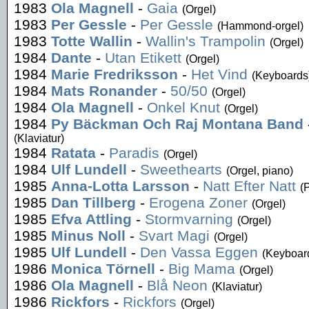
1983
Ola Magnell
-
Gaia
(Orgel)
1983
Per Gessle
-
Per Gessle
(Hammond-orgel)
1983
Totte Wallin
-
Wallin's Trampolin
(Orgel)
1984
Dante
-
Utan Etikett
(Orgel)
1984
Marie Fredriksson
-
Het Vind
(Keyboards
1984
Mats Ronander
-
50/50
(Orgel)
1984
Ola Magnell
-
Onkel Knut
(Orgel)
1984
Py Bäckman Och Raj Montana Band
(Klaviatur)
1984
Ratata
-
Paradis
(Orgel)
1984
Ulf Lundell
-
Sweethearts
(Orgel, piano)
1985
Anna-Lotta Larsson
-
Natt Efter Natt
(
1985
Dan Tillberg
-
Erogena Zoner
(Orgel)
1985
Efva Attling
-
Stormvarning
(Orgel)
1985
Minus Noll
-
Svart Magi
(Orgel)
1985
Ulf Lundell
-
Den Vassa Eggen
(Keyboar
1986
Monica Törnell
-
Big Mama
(Orgel)
1986
Ola Magnell
-
Blå Neon
(Klaviatur)
1986
Rickfors
-
Rickfors
(Orgel)