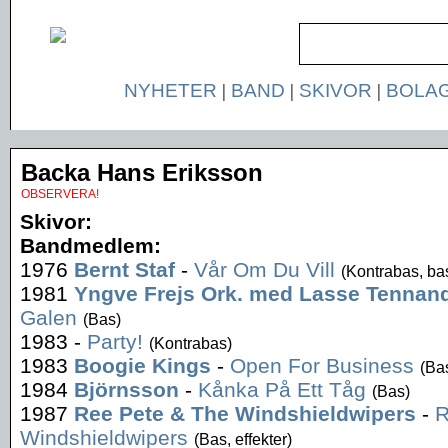
NYHETER
|
BAND
|
SKIVOR
|
BOLA
Backa Hans Eriksson
OBSERVERA!
Skivor:
Bandmedlem:
1976
Bernt Staf
-
Vår Om Du Vill
(Kontrabas, ba
1981
Yngve Frejs Ork. med Lasse Tennan
Galen
(Bas)
1983
-
Party!
(Kontrabas)
1983
Boogie Kings
-
Open For Business
(Ba
1984
Björnsson
-
Kånka På Ett Tåg
(Bas)
1987
Ree Pete & The Windshieldwipers
-
R
Windshieldwipers
(Bas, effekter)