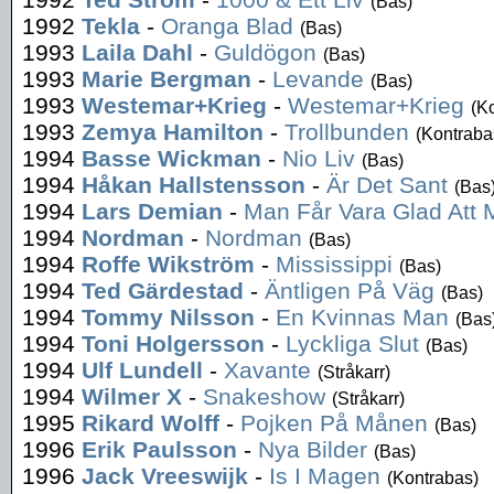
(Bas)
1992
Tekla
-
Oranga Blad
(Bas)
1993
Laila Dahl
-
Guldögon
(Bas)
1993
Marie Bergman
-
Levande
(Bas)
1993
Westemar+Krieg
-
Westemar+Krieg
(K
1993
Zemya Hamilton
-
Trollbunden
(Kontraba
1994
Basse Wickman
-
Nio Liv
(Bas)
1994
Håkan Hallstensson
-
Är Det Sant
(Bas
1994
Lars Demian
-
Man Får Vara Glad Att 
1994
Nordman
-
Nordman
(Bas)
1994
Roffe Wikström
-
Mississippi
(Bas)
1994
Ted Gärdestad
-
Äntligen På Väg
(Bas)
1994
Tommy Nilsson
-
En Kvinnas Man
(Bas
1994
Toni Holgersson
-
Lyckliga Slut
(Bas)
1994
Ulf Lundell
-
Xavante
(Stråkarr)
1994
Wilmer X
-
Snakeshow
(Stråkarr)
1995
Rikard Wolff
-
Pojken På Månen
(Bas)
1996
Erik Paulsson
-
Nya Bilder
(Bas)
1996
Jack Vreeswijk
-
Is I Magen
(Kontrabas)