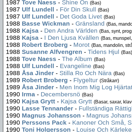
1987
Tove Naess
-
Shine On
(Bas)
1987
Ulf Lundell
-
För Din Skull
(Bas)
1987
Ulf Lundell
-
Det Goda Livet
(Bas)
1988
Basse Wickman
-
Gränsland
(Bas, mando
1988
Kajsa
-
Den Andra Världen
(Bas, synt, prog,
1988
Kajsa
-
I Den Ljusa Kvällen
(Bas, munspel, 
1988
Robert Broberg
-
Morot
(Bas, mandolin, str
1988
Susanne Alfvengren
-
Tidens Hjul
(Bas
1988
Tove Naess
-
The Album
(Bas)
1988
Ulf Lundell
-
Evangeline
(Bas)
1988
Åsa Jinder
-
Stilla Ro Och Nära
(Bas)
1989
Robert Broberg
-
Flygeltur
(Stråkarr)
1989
Åsa Jinder
-
Men Inom Mig Log Hjärta
1990
Irma
-
Decembersnö
(Bas)
1990
Kajsa Grytt
-
Kajsa Grytt
(Basar, saxar, klavi
1990
Lasse Tennander
-
Fullständiga Rättig
1990
Magnus Johansson
-
Magnus Johans
1990
Perssons Pack
-
Kanoner Och Små, 
1990
Toni Holgersson
-
Louise Och Kärlek