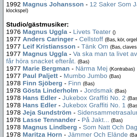
1992
Magnus Johansson
-
12 Saker Som Ja
klockspel)
Studio/gästmusiker:
1976
Magnus Uggla
-
Livets Teater
()
1977
Anders Caringer
-
Cellstoff
(Bas, kör, orge
1977
Leif Kristiansson
-
Tänk Om
(Bas, claves,
1977
Magnus Uggla
-
Va ska man ta livet av
får höra snacket efteråt.
(Bas)
1977
Marie Bergman
-
Närma Mej
(Kontrabas)
1977
Paul Paljett
-
Mumbo Jumbo
(Bas)
1978
Finn Sjöberg
-
Finn
(Bas)
1978
Gösta Linderholm
-
Jordsmak
(Bas)
1978
Hans Edler
-
Jukebox Graffiti No. 2
(Bas
1978
Hans Edler
-
Jukebox Graffiti No. 1
(Bas
1978
Jeja Sundström
-
Sidensammetrasal
1978
Lasse Tennander
-
På Jakt...
(Bas)
1978
Magnus Lindberg
-
Som Natt Och Da
1978
Maritza Horn
-
Jämmer Och Elände
(Ba