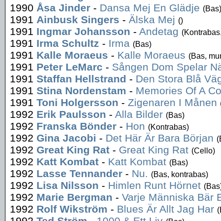
1990
Åsa Jinder
-
Dansa Mej En Glädje
(Bas
1991
Ainbusk Singers
-
Älska Mej
()
1991
Ingmar Johansson
-
Andetag
(Kontrabas,
1991
Irma Schultz
-
Irma
(Bas)
1991
Kalle Moraeus
-
Kalle Moraeus
(Bas, mu
1991
Peter LeMarc
-
Sången Dom Spelar När
1991
Staffan Hellstrand
-
Den Stora Blå Vä
1991
Stina Nordenstam
-
Memories Of A Co
1991
Toni Holgersson
-
Zigenaren I Månen
1992
Erik Paulsson
-
Alla Bilder
(Bas)
1992
Franska Bönder
-
Hon
(Kontrabas)
1992
Gina Jacobi
-
Det Här Är Bara Början
(
1992
Great King Rat
-
Great King Rat
(Cello)
1992
Katt Kombat
-
Katt Kombat
(Bas)
1992
Lasse Tennander
-
Nu.
(Bas, kontrabas)
1992
Lisa Nilsson
-
Himlen Runt Hörnet
(Bas
1992
Marie Bergman
-
Varje Människa Bär E
1992
Rolf Wikström
-
Blues Är Allt Jag Har
(
1992
Ted Ström
-
1000 & Ett Liv