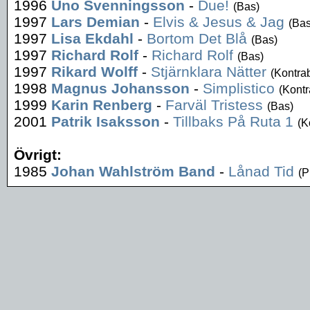
1996
Uno Svenningsson
-
Due!
(Bas)
1997
Lars Demian
-
Elvis & Jesus & Jag
(Bas
1997
Lisa Ekdahl
-
Bortom Det Blå
(Bas)
1997
Richard Rolf
-
Richard Rolf
(Bas)
1997
Rikard Wolff
-
Stjärnklara Nätter
(Kontra
1998
Magnus Johansson
-
Simplistico
(Kont
1999
Karin Renberg
-
Farväl Tristess
(Bas)
2001
Patrik Isaksson
-
Tillbaks På Ruta 1
(K
Övrigt:
1985
Johan Wahlström Band
-
Lånad Tid
(P