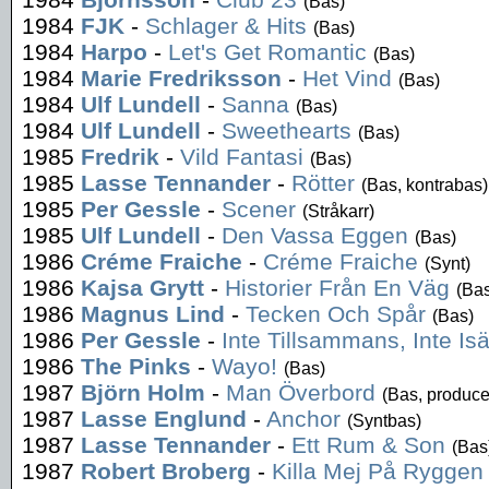
(Bas)
1984
FJK
-
Schlager & Hits
(Bas)
1984
Harpo
-
Let's Get Romantic
(Bas)
1984
Marie Fredriksson
-
Het Vind
(Bas)
1984
Ulf Lundell
-
Sanna
(Bas)
1984
Ulf Lundell
-
Sweethearts
(Bas)
1985
Fredrik
-
Vild Fantasi
(Bas)
1985
Lasse Tennander
-
Rötter
(Bas, kontrabas)
1985
Per Gessle
-
Scener
(Stråkarr)
1985
Ulf Lundell
-
Den Vassa Eggen
(Bas)
1986
Créme Fraiche
-
Créme Fraiche
(Synt)
1986
Kajsa Grytt
-
Historier Från En Väg
(Bas
1986
Magnus Lind
-
Tecken Och Spår
(Bas)
1986
Per Gessle
-
Inte Tillsammans, Inte Isä
1986
The Pinks
-
Wayo!
(Bas)
1987
Björn Holm
-
Man Överbord
(Bas, produce
1987
Lasse Englund
-
Anchor
(Syntbas)
1987
Lasse Tennander
-
Ett Rum & Son
(Bas
1987
Robert Broberg
-
Killa Mej På Ryggen