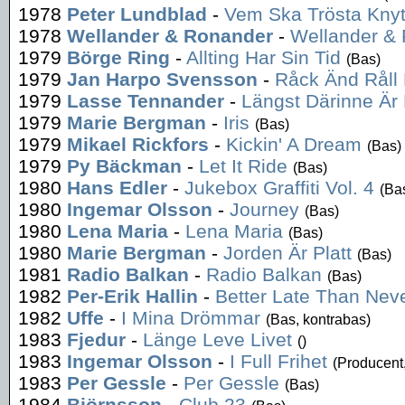
1978
Peter Lundblad
-
Vem Ska Trösta Knyt
1978
Wellander & Ronander
-
Wellander &
1979
Börge Ring
-
Allting Har Sin Tid
(Bas)
1979
Jan Harpo Svensson
-
Råck Änd Råll 
1979
Lasse Tennander
-
Längst Därinne Är
1979
Marie Bergman
-
Iris
(Bas)
1979
Mikael Rickfors
-
Kickin' A Dream
(Bas)
1979
Py Bäckman
-
Let It Ride
(Bas)
1980
Hans Edler
-
Jukebox Graffiti Vol. 4
(Ba
1980
Ingemar Olsson
-
Journey
(Bas)
1980
Lena Maria
-
Lena Maria
(Bas)
1980
Marie Bergman
-
Jorden Är Platt
(Bas)
1981
Radio Balkan
-
Radio Balkan
(Bas)
1982
Per-Erik Hallin
-
Better Late Than Nev
1982
Uffe
-
I Mina Drömmar
(Bas, kontrabas)
1983
Fjedur
-
Länge Leve Livet
()
1983
Ingemar Olsson
-
I Full Frihet
(Producent
1983
Per Gessle
-
Per Gessle
(Bas)
1984
Björnsson
-
Club 23