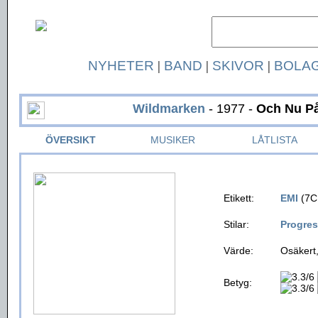
NYHETER
|
BAND
|
SKIVOR
|
BOLA
Wildmarken
- 1977 -
Och Nu På 
ÖVERSIKT
MUSIKER
LÅTLISTA
Etikett:
EMI
(7C
Stilar:
Progres
Värde:
Osäkert,
Betyg: