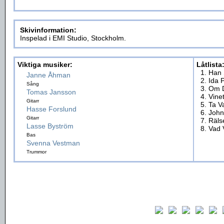
Skivinformation:
Inspelad i EMI Studio, Stockholm.
Viktiga musiker:
Låtlista
1. Han
Janne Åhman
2. Ida 
Sång
3. Om 
Tomas Jansson
4. Vinet
Gitarr
5. Ta V
Hasse Forslund
6. John
Gitarr
7. Räls
Lasse Byström
8. Vad 
Bas
Svenna Vestman
Trummor