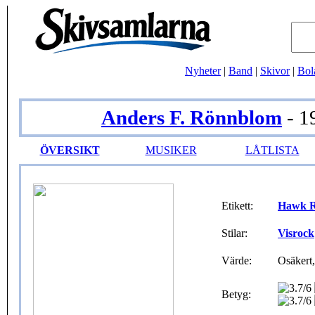
Nyheter
|
Band
|
Skivor
|
Bol
Anders F. Rönnblom
- 1
ÖVERSIKT
MUSIKER
LÅTLISTA
Etikett:
Hawk R
Stilar:
Visrock
Värde:
Osäkert,
Betyg: