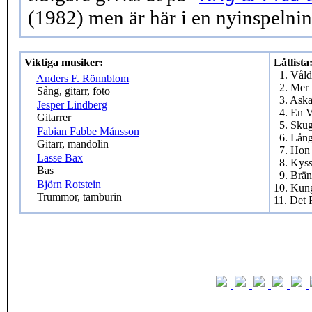
(1982) men är här i en nyinspelni
Viktiga musiker:
Låtlista
1. Våld
Anders F. Rönnblom
2. Mer
Sång, gitarr, foto
3. As
Jesper Lindberg
4. En V
Gitarrer
5. Sku
Fabian Fabbe Månsson
6. Lång
Gitarr, mandolin
7. Hon
Lasse Bax
8. Kys
Bas
9. Brä
Björn Rotstein
10. Kun
Trummor, tamburin
11. Det 