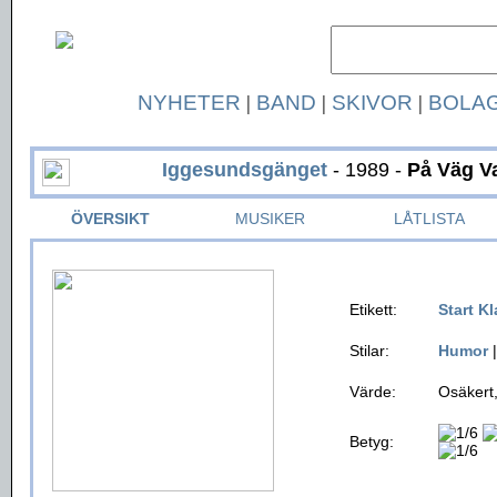
NYHETER
|
BAND
|
SKIVOR
|
BOLA
Iggesundsgänget
- 1989 -
På Väg Va
ÖVERSIKT
MUSIKER
LÅTLISTA
Etikett:
Start K
Stilar:
Humor
Värde:
Osäkert,
Betyg: