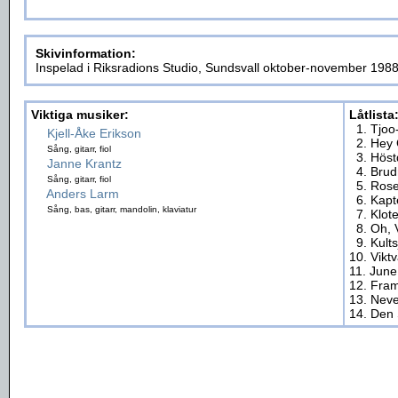
Skivinformation:
Inspelad i Riksradions Studio, Sundsvall oktober-november 198
Viktiga musiker:
Låtlista
1. Tjo
Kjell-Åke Erikson
2. Hey
Sång, gitarr, fiol
3. Hös
Janne Krantz
4. Bru
Sång, gitarr, fiol
5. Ros
Anders Larm
6. Kapt
Sång, bas, gitarr, mandolin, klaviatur
7. Klote
8. Oh, 
9. Kult
10. Viktv
11. June
12. Fram
13. Nev
14. Den 