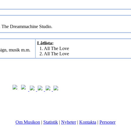
 i The Dreammachine Studio.
Låtlista:
1. All The Love
sign, musik m.m.
2. All The Love
Om Musikon
|
Statistik
|
Nyheter
|
Kontakta
|
Personer