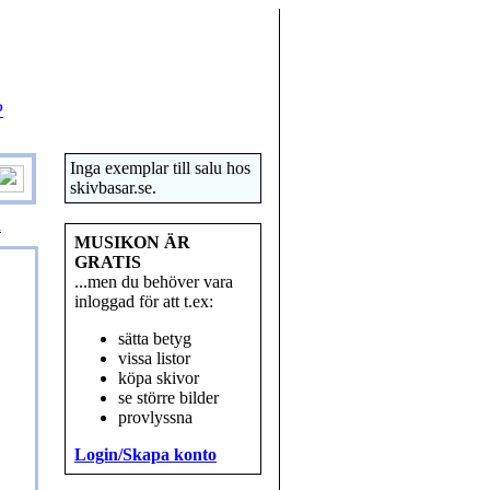
P
Inga exemplar till salu hos
skivbasar.se.
R
MUSIKON ÄR
GRATIS
...men du behöver vara
inloggad för att t.ex:
sätta betyg
vissa listor
köpa skivor
se större bilder
provlyssna
Login/Skapa konto