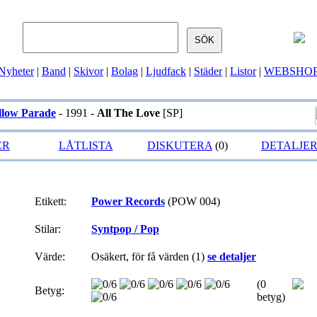
Nyheter
|
Band
|
Skivor
|
Bolag
|
Ljudfack
|
Städer
|
Listor
|
WEBSHO
llow Parade
- 1991 -
All The Love
[SP]
ER
LÅTLISTA
DISKUTERA
(0)
DETALJE
Etikett:
Power Records
(POW 004)
Stilar:
Syntpop / Pop
Värde:
Osäkert, för få värden (1)
se detaljer
(0
Betyg:
betyg)