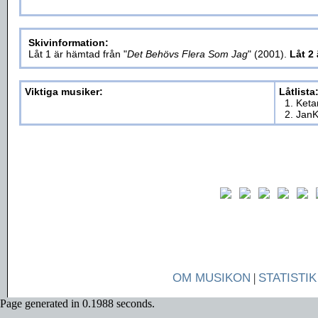
Skivinformation:
Låt 1 är hämtad från "
Det Behövs Flera Som Jag
" (2001).
Låt 2 
Viktiga musiker:
Låtlista
1. Keta
2. JanK
OM MUSIKON
|
STATISTIK
Page generated in 0.1988 seconds.