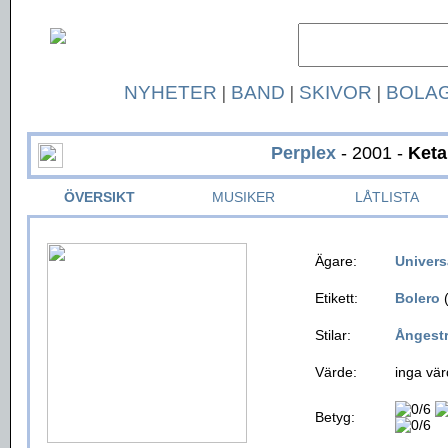
NYHETER
|
BAND
|
SKIVOR
|
BOLA
Perplex
- 2001 -
Keta
ÖVERSIKT
MUSIKER
LÅTLISTA
Ägare:
Univers
Etikett:
Bolero
(
Stilar:
Ångest
Värde:
inga vär
Betyg: