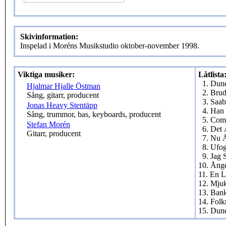
Skivinformation:
Inspelad i Moréns Musikstudio oktober-november 1998.
Viktiga musiker:
Låtlista
1. Dund
Hjalmar Hjalle Östman
2. Brud
Sång, gitarr, producent
3. Saab
Jonas Heavy Stentäpp
4. Han 
Sång, trummor, bas, keyboards, producent
5. Com
Stefan Morén
6. Det 
Gitarr, producent
7. Nu 
8. Ufo
9. Jag 
10. Ånge
11. En L
12. Mju
13. Ban
14. Folk
15. Dun