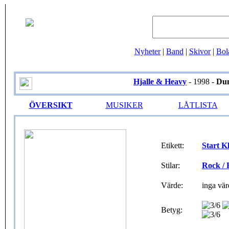
Nyheter
|
Band
|
Skivor
|
Bol
Hjalle & Heavy
- 1998 -
Du
ÖVERSIKT
MUSIKER
LÅTLISTA
Etikett:
Start K
Stilar:
Rock /
Värde:
inga vär
Betyg: