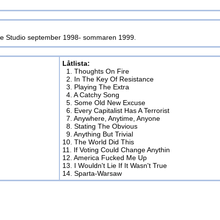
me Studio september 1998- sommaren 1999.
Låtlista:
1. Thoughts On Fire
2. In The Key Of Resistance
3. Playing The Extra
4. A Catchy Song
5. Some Old New Excuse
6. Every Capitalist Has A Terrorist
7. Anywhere, Anytime, Anyone
8. Stating The Obvious
9. Anything But Trivial
10. The World Did This
11. If Voting Could Change Anythin
12. America Fucked Me Up
13. I Wouldn't Lie If It Wasn't True
14. Sparta-Warsaw