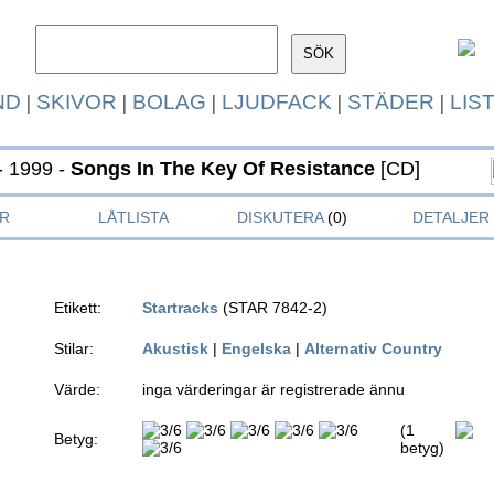
ND
|
SKIVOR
|
BOLAG
|
LJUDFACK
|
STÄDER
|
LIS
- 1999 -
Songs In The Key Of Resistance
[CD]
R
LÅTLISTA
DISKUTERA
(0)
DETALJER
Etikett:
Startracks
(STAR 7842-2)
Stilar:
Akustisk
|
Engelska
|
Alternativ Country
Värde:
inga värderingar är registrerade ännu
(1
Betyg:
betyg)