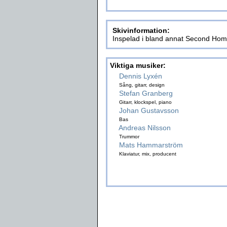
Skivinformation:
Inspelad i bland annat Second Ho
Viktiga musiker:
Dennis Lyxén
Sång, gitarr, design
Stefan Granberg
Gitarr, klockspel, piano
Johan Gustavsson
Bas
Andreas Nilsson
Trummor
Mats Hammarström
Klaviatur, mix, producent