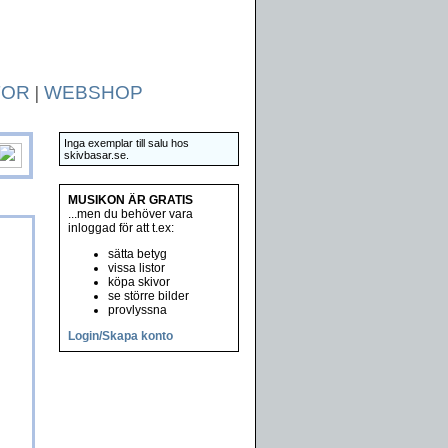
TOR
|
WEBSHOP
Inga exemplar till salu hos
skivbasar.se.
MUSIKON ÄR GRATIS
...men du behöver vara
inloggad för att t.ex:
sätta betyg
vissa listor
köpa skivor
se större bilder
provlyssna
Login/Skapa konto